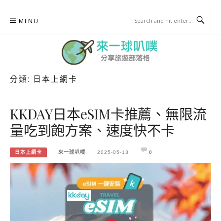
Skip
MENU
to
content
分類:
日本上網卡
來一球叭噗
分享日本自助部落格
KKDAY日本eSIM卡推薦、無限流
量吃到飽方案、速度快不卡
日本上網卡
來一球叭噗
2025-05-13
0