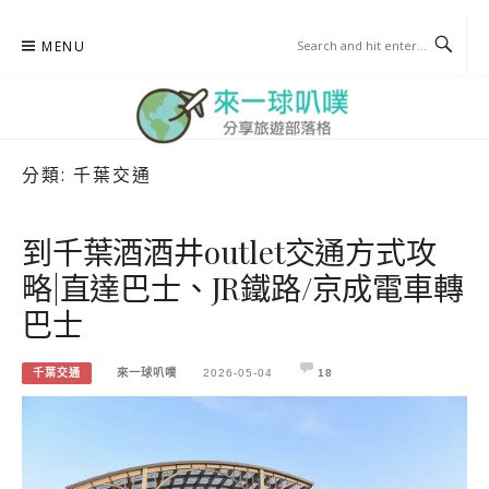
Skip
MENU
to
content
分類:
千葉交通
來一球叭噗
分享日本自助部落格
到千葉酒酒井outlet交通方式攻
略|直達巴士、JR鐵路/京成電車轉
巴士
千葉交通
來一球叭噗
2026-05-04
18