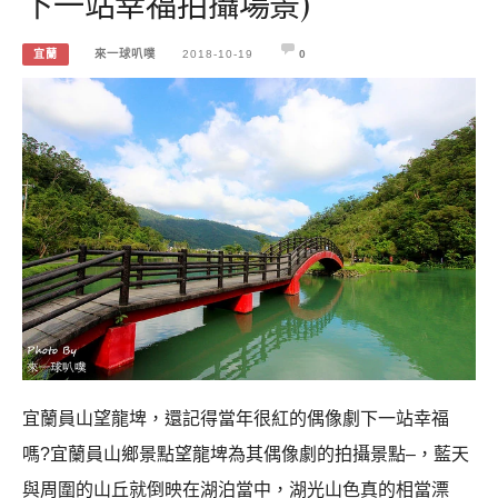
下一站幸福拍攝場景)
宜蘭
來一球叭噗
2018-10-19
0
宜蘭員山望龍埤，還記得當年很紅的偶像劇下一站幸福
嗎?宜蘭員山鄉景點望龍埤為其偶像劇的拍攝景點–，藍天
與周圍的山丘就倒映在湖泊當中，湖光山色真的相當漂