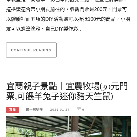
這邊蠻適合帶小朋友前往的，參觀門票是200元，門票可
以體驗裡面五項的DIY活動還可以折抵100元的商品，小朋
友可以蠟筆塗鴉、自己DIY製作彩…
CONTINUE READING
宜蘭親子景點｜宜農牧場(30元門
票,可餵羊兔子迷你豬天竺鼠)
宜蘭
來一球叭噗
2021-01-27
0