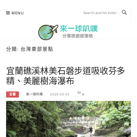
Skip
MENU
to
content
分類:
台灣東部景點
來一球叭噗
分享日本自助部落格
宜蘭礁溪林美石磐步道吸收芬多
精、美麗樹海瀑布
宜蘭
來一球叭噗
2026-03-02
0