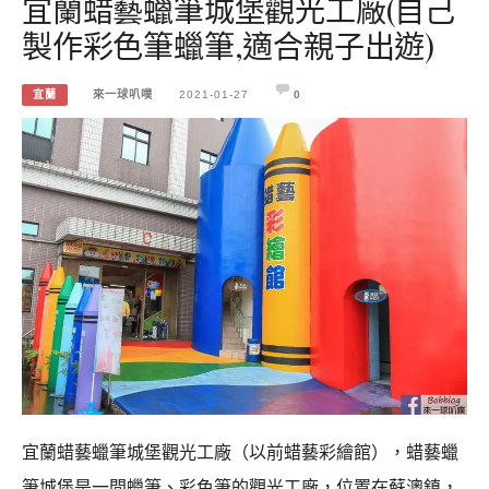
宜蘭蜡藝蠟筆城堡觀光工廠(自己
製作彩色筆蠟筆,適合親子出遊)
宜蘭
來一球叭噗
2021-01-27
0
宜蘭蜡藝蠟筆城堡觀光工廠（以前蜡藝彩繪館），蜡藝蠟
筆城堡是一間蠟筆、彩色筆的觀光工廠，位置在蘇澳鎮，