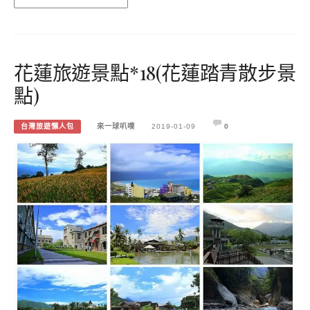
花蓮旅遊景點*18(花蓮踏青散步景
點)
台灣旅遊懶人包
來一球叭噗
2019-01-09
0