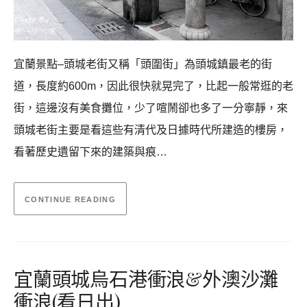
宜蘭景點–頭城老街又稱「頭圍街」為頭城鎮最老的街
道，長度約600m，因此很快就晃完了，比起一般常逛的老
街，這邊沒有美食攤位，少了喧鬧卻也多了一分寧靜，來
頭城老街主要是看這些有清代及日據時代所建造的樓房，
看著歷史遺留下來的建築與痕…
CONTINUE READING
宜蘭頭城烏石港衝浪&外澳沙灘
衝浪(看日出)