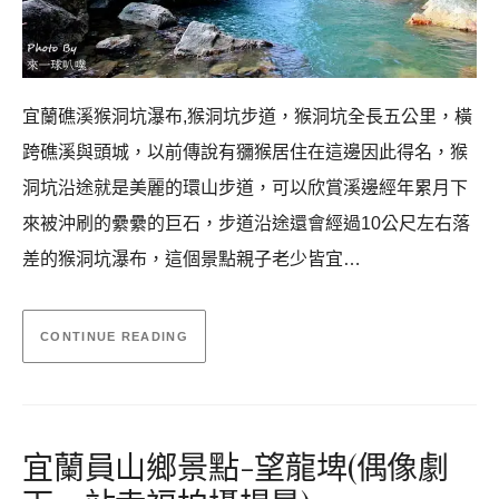
宜蘭礁溪猴洞坑瀑布,猴洞坑步道，猴洞坑全長五公里，橫
跨礁溪與頭城，以前傳說有獼猴居住在這邊因此得名，猴
洞坑沿途就是美麗的環山步道，可以欣賞溪邊經年累月下
來被沖刷的纍纍的巨石，步道沿途還會經過10公尺左右落
差的猴洞坑瀑布，這個景點親子老少皆宜…
CONTINUE READING
宜蘭員山鄉景點-望龍埤(偶像劇