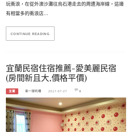
玩衝浪，在從外澳沙灘往烏石港走去的周遭海岸線，這邊
有相當多的衝浪店…
CONTINUE READING
宜蘭民宿住宿推薦-愛美麗民宿
(房間新且大,價格平價)
宜蘭
來一球叭噗
2017-07-27
0