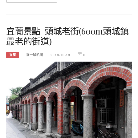
宜蘭景點-頭城老街(600m頭城鎮
最老的街道)
宜蘭
來一球叭噗
2018-10-19
0