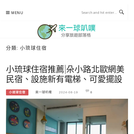
Skip
MENU
to
content
分類:
小琉球住宿
來一球叭噗
分享日本自助部落格
小琉球住宿推薦|朵小路北歐網美
民宿、設施新有電梯、可愛擺設
小琉球住宿
來一球叭噗
2024-08-19
0