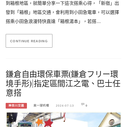
到箱根地區，就簡單分享一下這次搭乘心得，「新宿」出
發到「箱根」地區交通，會利用到小田急電車，可以選擇
搭乘小田急浪漫特快直達「箱根湯本」，若搭…
CONTINUE READING
鎌倉自由環保車票(鎌倉フリー環
境手形)|指定區間江之電、巴士任
意搭
神奈川交通
來一球叭噗
2024-07-13
0