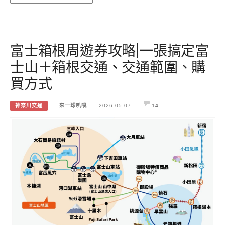
富士箱根周遊券攻略|一張搞定富
士山＋箱根交通、交通範圍、購
買方式
神奈川交通
來一球叭噗
2026-05-07
14