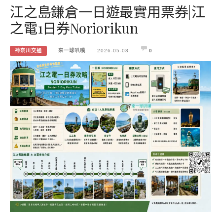
江之島鎌倉一日遊最實用票券|江
之電1日券Noriorikun
神奈川交通
來一球叭噗
2026-05-08
0