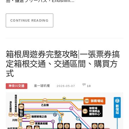
島・鎌倉フリーパス，Enoshim…
CONTINUE READING
箱根周遊券完整攻略|一張票券搞
定箱根交通、交通區間、購買方
式
神奈川交通
來一球叭噗
2026-05-07
10