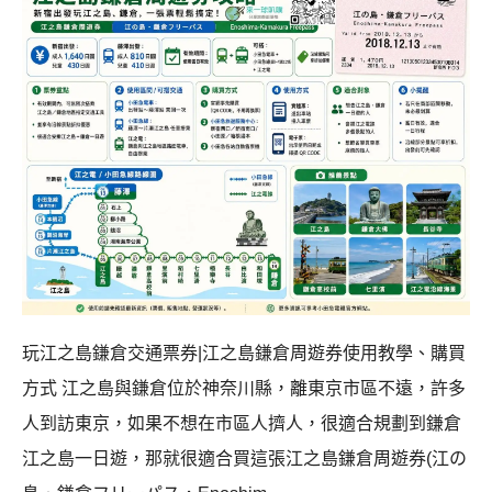
玩江之島鎌倉交通票券|江之島鎌倉周遊券使用教學、購買
方式 江之島與鎌倉位於神奈川縣，離東京市區不遠，許多
人到訪東京，如果不想在市區人擠人，很適合規劃到鎌倉
江之島一日遊，那就很適合買這張江之島鎌倉周遊券(江の