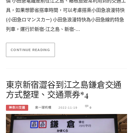
價 小田急電鐵是前往江之島、箱根旅遊常利用到的交通工
具，如果想節省搭車時間，可以考慮搭乘小田急浪漫特快
(小田急ロマンスカー) 小田急浪漫特快為小田急線的特急
列車，運行於新宿-江之島、新宿-…
CONTINUE READING
東京新宿澀谷到江之島鎌倉交通
方式整理、交通票券*4
神奈川交通
來一球叭噗
2022-11-19
0