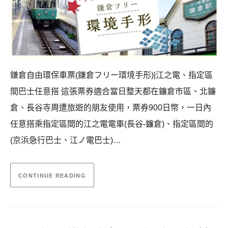
鎌倉自由環保車票(鎌倉フリー環境手形)|江之電、指定區
間巴士任意搭 這張票券適合當日整天都在鐮倉市區、北鐮
倉、長谷寺周遭旅遊的朋友使用，票券900日幣，一日內
任意搭乘指定區間的江之電電車(長谷-鐮倉)、指定區間的
(京浜急行巴士、江ノ電巴士)…
CONTINUE READING