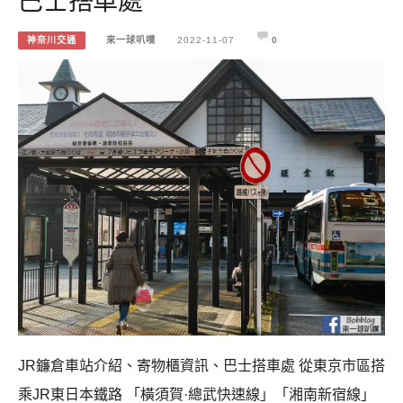
神奈川交通
來一球叭噗
2022-11-07
0
JR鐮倉車站介紹、寄物櫃資訊、巴士搭車處 從東京市區搭
乘JR東日本鐵路 「橫須賀·總武快速線」「湘南新宿線」