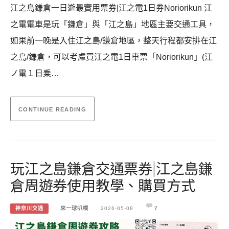
江之島鎌倉一日遊最實用票券|江之電1日券Noriorikun 江
之電電車是玩「鎌倉」與「江之島」地區主要交通工具，
如果前一晚是入住江之島/鎌倉地區，整天行程都安排在江
之島/鎌倉，可以考慮買江之電1日車票「Noriorikun」(江
ノ電１日乗…
CONTINUE READING
玩江之島鎌倉交通票券|江之島鎌
倉周遊券使用教學、購買方式
神奈川交通
來一球叭噗
2026-05-08
7