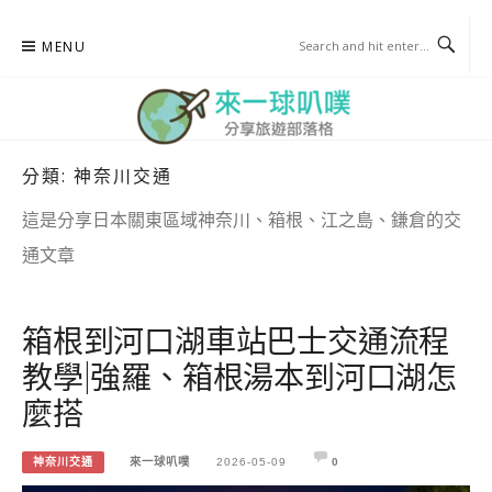
Skip
MENU
to
content
分類:
神奈川交通
來一球叭噗
分享日本自助部落格
這是分享日本關東區域神奈川、箱根、江之島、鎌倉的交
通文章
箱根到河口湖車站巴士交通流程
教學|強羅、箱根湯本到河口湖怎
麼搭
神奈川交通
來一球叭噗
2026-05-09
0