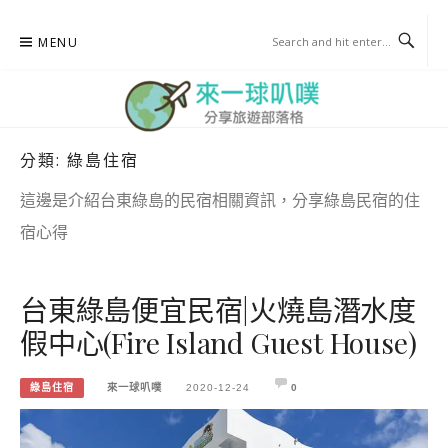
Skip
MENU
to
content
分類:
綠島住宿
來一球叭噗
分享日本自助部落格
這邊是介紹台東綠島的民宿相關資訊，分享綠島民宿的住
宿心得
台東綠島便宜民宿|火燒島潛水度
假中心(Fire Island Guest House)
綠島住宿
來一球叭噗
2020-12-24
0