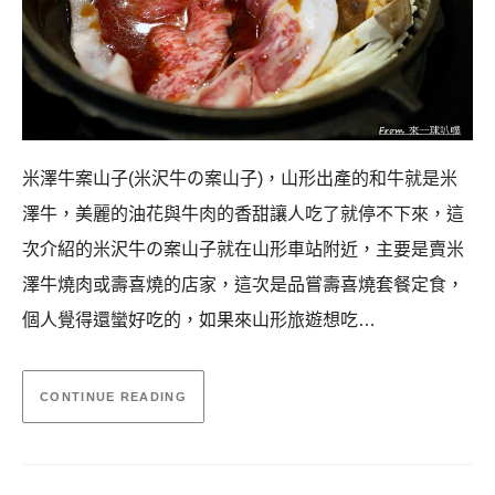
米澤牛案山子(米沢牛の案山子)，山形出產的和牛就是米
澤牛，美麗的油花與牛肉的香甜讓人吃了就停不下來，這
次介紹的米沢牛の案山子就在山形車站附近，主要是賣米
澤牛燒肉或壽喜燒的店家，這次是品嘗壽喜燒套餐定食，
個人覺得還蠻好吃的，如果來山形旅遊想吃…
CONTINUE READING