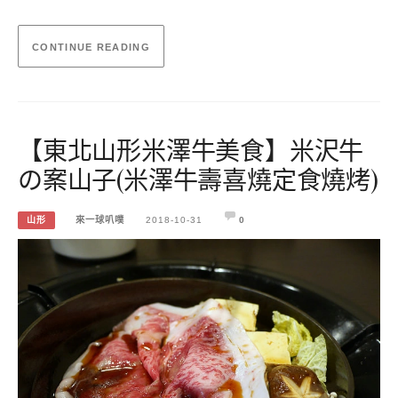
CONTINUE READING
【東北山形米澤牛美食】米沢牛
の案山子(米澤牛壽喜燒定食燒烤)
山形
來一球叭噗
2018-10-31
0