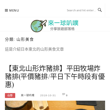
Skip
MENU
to
content
分類:
山形美食
來一球叭噗
分享日本自助部落格
這是介紹日本東北的山形美食文章
【東北山形炸豬排】平田牧場炸
豬排(平價豬排/平日下午時段有優
惠)
山形
來一球叭噗
2018-10-31
0