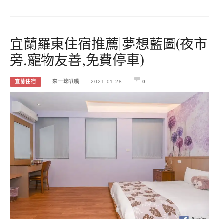
宜蘭羅東住宿推薦|夢想藍圖(夜市
旁,寵物友善,免費停車)
宜蘭住宿
來一球叭噗
2021-01-28
0