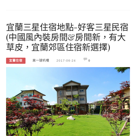
宜蘭三星住宿地點-好客三星民宿
(中國風內裝房間&房間新，有大
草皮，宜蘭郊區住宿新選擇)
宜蘭住宿
來一球叭噗
2017-06-24
0