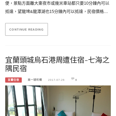
便，景點方面離大東夜市或幾米車站都只要10分鐘內可以
抵達，望龍埤&龍潭湖也15分鐘內可以抵達，民宿價格…
CONTINUE READING
宜蘭頭城烏石港周遭住宿-七海之
隅民宿
宜蘭住宿
來一球叭噗
2017-07-26
0