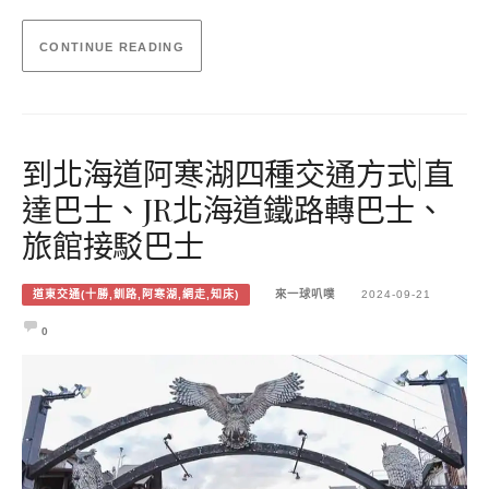
CONTINUE READING
到北海道阿寒湖四種交通方式|直
達巴士、JR北海道鐵路轉巴士、
旅館接駁巴士
道東交通(十勝,釧路,阿寒湖,網走,知床)
來一球叭噗
2024-09-21
0