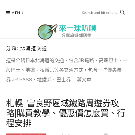
Skip
MENU
to
content
分類:
北海道交通
來一球叭噗
分享日本自助部落格
這是介紹日本北海道的交通，包含JR鐵路、高速巴士、一
般巴士、地鐵、私鐵…等各交通方式，包含一些優惠票
券:JR PASS、地鐵券、巴士券….等文章
札幌-富良野區域鐵路周遊券攻
略|購買教學、優惠價怎麼買、行
程安排