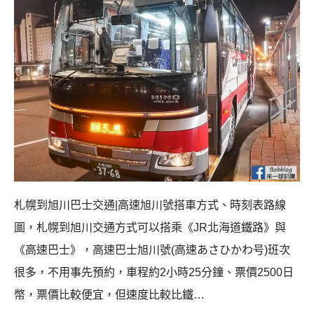
札幌到旭川巴士交通|高速旭川號搭車方式、時刻表路線
圖，札幌到旭川交通方式可以搭乘《JR北海道鐵路》與
《高速巴士》，高速巴士旭川號(高速あさひかわ号)班次
很多，不用事先預約，車程約2小時25分鐘、票價2500日
幣，票價比較便宜，但速度比較比鐵…