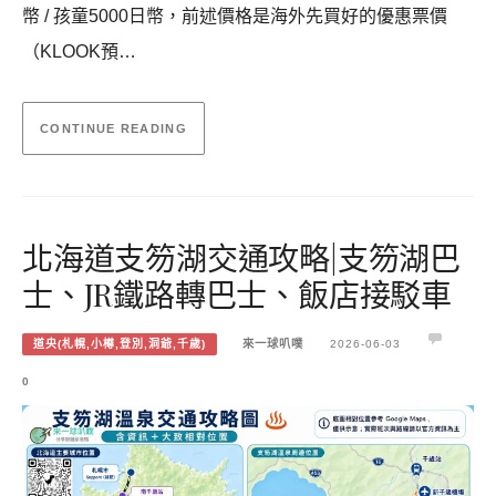
幣 / 孩童5000日幣，前述價格是海外先買好的優惠票價
（KLOOK預…
CONTINUE READING
北海道支笏湖交通攻略|支笏湖巴
士、JR鐵路轉巴士、飯店接駁車
道央(札幌,小樽,登別,洞爺,千歲)
來一球叭噗
2026-06-03
0