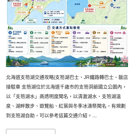
北海道支笏湖交通攻略|支笏湖巴士、JR鐵路轉巴士、飯店
接駁車 支笏湖位於北海道千歲市的支笏洞爺國立公園內，
以「支笏湖水」高透明度聞名，以清澈湖水、支笏湖溫
泉、湖畔散步、遊覽船、紅葉與冬季冰濤祭聞名，有規劃
到支笏湖自助，可以參考這篇交通介紹。…