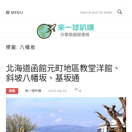
Skip
MENU
to
content
標籤:
八幡坂
來一球叭噗
分享日本自助部落格
北海道函館元町地區教堂洋館、
斜坡八幡坂、基坂通
函館
來一球叭噗
2025-08-02
0