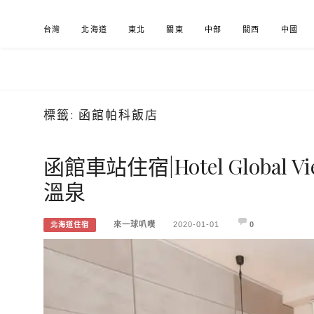
Skip
台灣
北海道
東北
關東
中部
關西
中國
to
content
標籤:
函館帕科飯店
來一球叭噗
分享日本自助部落格
函館車站住宿|Hotel Global 
溫泉
來一球叭噗
2020-01-01
0
北海道住宿