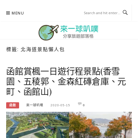
Skip
MENU
to
content
標籤:
北海道景點懶人包
來一球叭噗
分享日本自助部落格
函館賞楓一日遊行程景點(香雪
園、五稜郭、金森紅磚倉庫、元
町、函館山)
函館
來一球叭噗
2020-05-15
0