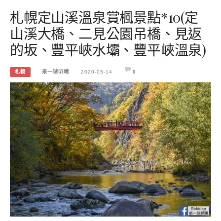
札幌定山溪溫泉賞楓景點*10(定
山溪大橋、二見公園吊橋、見返
的坂、豐平峽水壩、豐平峽溫泉)
札幌
來一球叭噗
2020-05-14
0