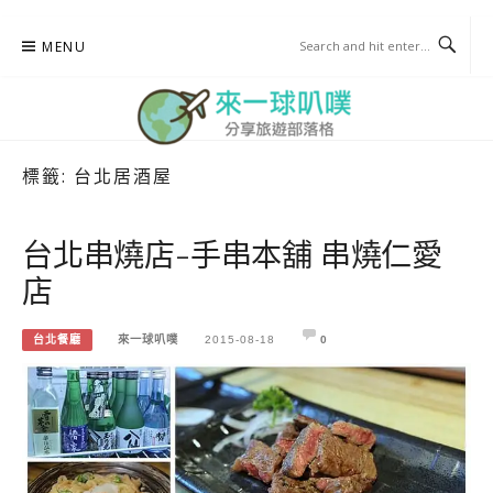
Skip
MENU
to
content
標籤:
台北居酒屋
來一球叭噗
分享日本自助部落格
台北串燒店-手串本舖 串燒仁愛
店
台北餐廳
來一球叭噗
2015-08-18
0