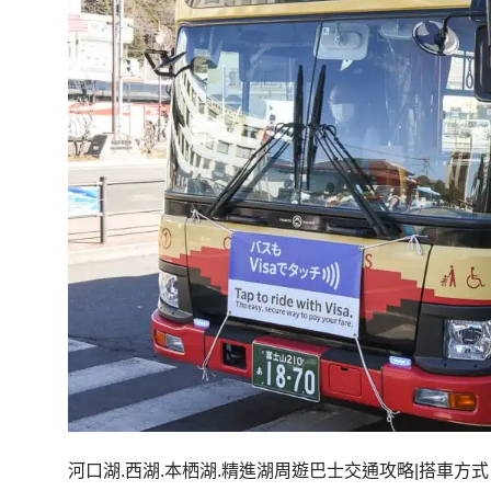
河口湖.西湖.本栖湖.精進湖周遊巴士交通攻略|搭車方