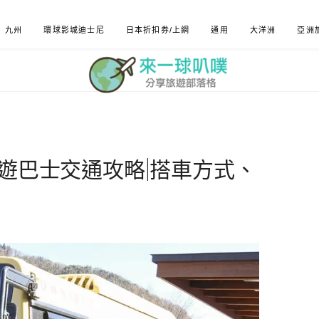
九州
環球影城迪士尼
日本折扣券/上網
通用
大洋洲
亞洲
周遊巴士交通攻略|搭車方式、