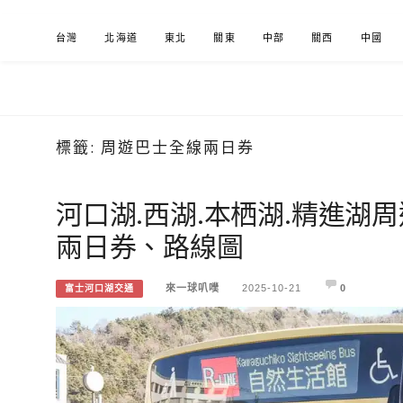
Skip
台灣
北海道
東北
關東
中部
關西
中國
to
content
標籤:
周遊巴士全線兩日券
來一球叭噗
分享日本自助部落格
河口湖.西湖.本栖湖.精進湖
兩日券、路線圖
來一球叭噗
2025-10-21
0
富士河口湖交通