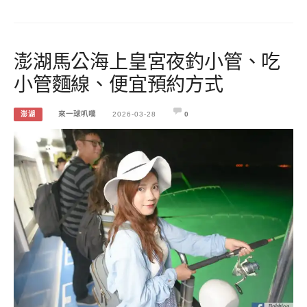
澎湖馬公海上皇宮夜釣小管、吃
小管麵線、便宜預約方式
澎湖
來一球叭噗
2026-03-28
0