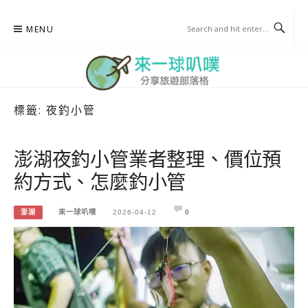
Skip
MENU
to
content
標籤:
夜釣小管
來一球叭噗
分享日本自助部落格
澎湖夜釣小管業者整理、價位預
約方式、怎麼釣小管
澎湖
來一球叭噗
2026-04-12
0