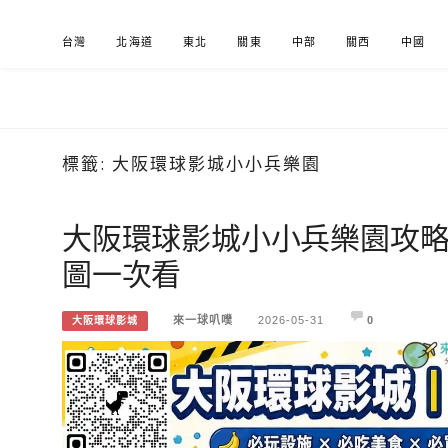
Skip
台灣
北海道
東北
關東
中部
關西
中國
to
content
標籤:
大阪環球影城小小兵樂園
來一球叭噗
分享日本自助部落格
大阪環球影城小小兵樂園攻略
圖一次看
來一球叭噗
2026-05-31
0
大阪環球影城