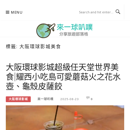
Skip
MENU
to
content
標籤:
大阪環球影城美食
來一球叭噗
分享日本自助部落格
大阪環球影城超級任天堂世界美
食|耀西小吃島可愛蘑菇火之花水
壺、龜殼皮薩餃
大阪環球影城
來一球叭噗
2025-08-23
0