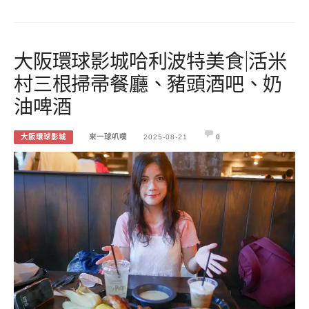
大阪環球影城哈利波特美食|活米
村三根掃帚餐廳、豬頭酒吧、奶
油啤酒
大阪環球影城
來一球叭噗
2025-08-21
0