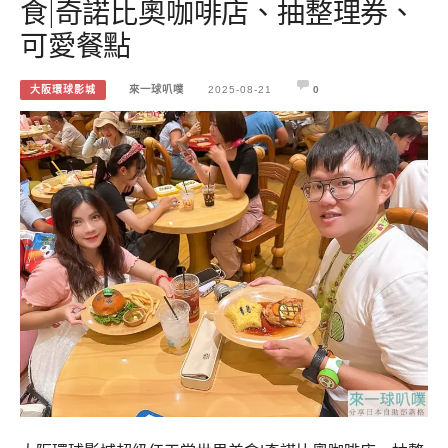
食|奇諾比奧咖啡店、抽整理券、
可愛餐點
大阪環球影城
來一球叭噗
2025-08-21
0