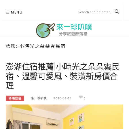
Skip
MENU
to
content
標籤:
小時光之朵朵雲民宿
來一球叭噗
分享日本自助部落格
澎湖住宿推薦|小時光之朵朵雲民
宿、溫馨可愛風、裝潢新房價合
理
澎湖住宿
來一球叭噗
2020-08-21
0