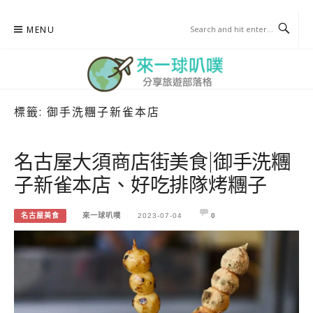
Skip
MENU
to
content
標籤:
御手洗糰子新雀本店
來一球叭噗
分享日本自助部落格
名古屋大須商店街美食|御手洗糰
子新雀本店、好吃排隊烤糰子
名古屋美食
來一球叭噗
2023-07-04
0