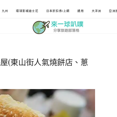
九州
環球影城迪士尼
日本折扣券/上網
通用
大洋洲
亞洲
屋(東山街人氣燒餅店、蔥