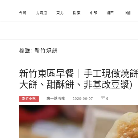
Skip
台灣
北海道
東北
關東
中部
關西
中國
to
content
標籤:
新竹燒餅
來一球叭噗
分享日本自助部落格
新竹東區早餐｜手工現做燒餅
大餅、甜酥餅、非基改豆漿)
來一球叭噗
2020-06-07
0
新竹小吃