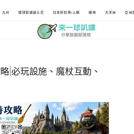
九州
環球影城迪士尼
日本折扣券/上網
通用
大洋洲
亞洲
略|必玩設施、魔杖互動、