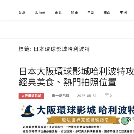
Skip
台灣
北海道
東北
關東
中部
關西
中國
to
content
標籤:
日本環球影城哈利波特
來一球叭噗
分享日本自助部落格
日本大阪環球影城哈利波特攻
經典美食、熱門拍照位置
來一球叭噗
2026-05-31
0
大阪環球影城