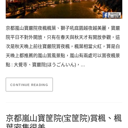
京都嵐山寶嚴院夜楓楓葉、獅子吼庭園越夜越美麗，寶嚴
院平日不對外開放，只有在春天與秋天才有開放參觀，這
次是秋天晚上前往寶嚴院賞夜楓，楓葉相當火紅，算是白
天晚上都推薦的嵐山賞風景點，嵐山有兩處可以賞夜楓景
點 : 大覺寺、寶嚴院(ほうごんいん)，…
CONTINUE READING
京都嵐山寶筐院(宝筐院)賞楓、楓
葉密集很美