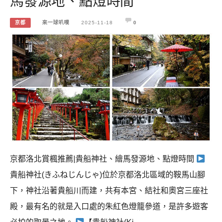
馬發源地、點燈時間
京都
來一球叭噗
2025-11-18
0
京都洛北賞楓推薦|貴船神社、繪馬發源地、點燈時間
貴船神社(きふねじんじゃ)位於京都洛北區域的鞍馬山腳
下，神社沿著貴船川而建，共有本宮、結社和奧宮三座社
殿，最有名的就是入口處的朱紅色燈籠參道，是許多遊客