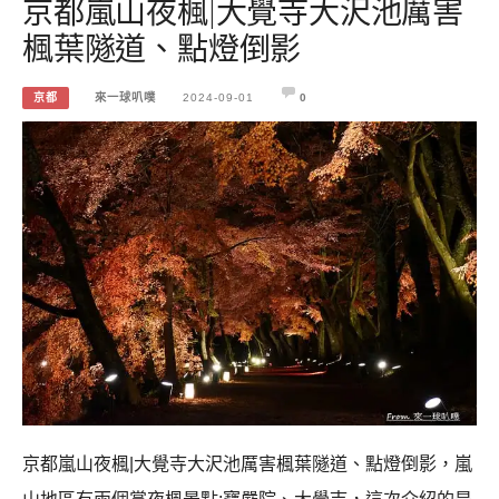
京都嵐山夜楓|大覺寺大沢池厲害
楓葉隧道、點燈倒影
京都
來一球叭噗
2024-09-01
0
京都嵐山夜楓|大覺寺大沢池厲害楓葉隧道、點燈倒影，嵐