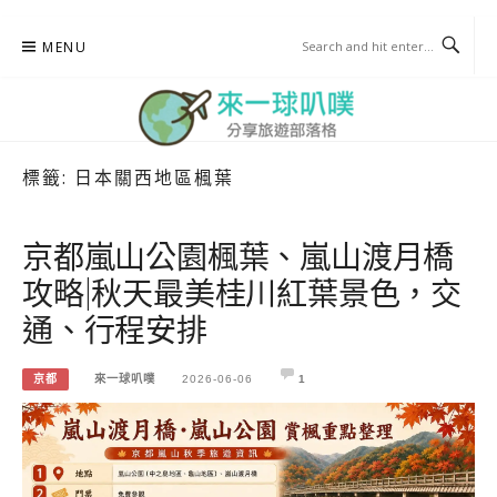
Skip
MENU
to
content
標籤:
日本關西地區楓葉
來一球叭噗
分享日本自助部落格
京都嵐山公園楓葉、嵐山渡月橋
攻略|秋天最美桂川紅葉景色，交
通、行程安排
京都
來一球叭噗
2026-06-06
1