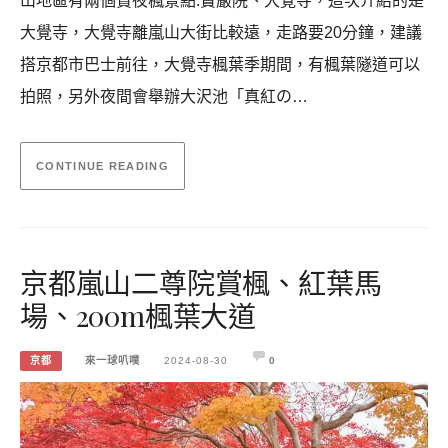
山地區有兩個賞夜楓景點:寶嚴院、大覺寺，這次介紹的是
大覺寺，大覺寺離嵐山大街比較遠，走路要20分鐘，建議
搭京都市巴士前往，大覺寺楓葉季期間，有楓葉隧道可以
拍照，另外夜間會舉辦大沢池「真紅の…
CONTINUE READING
京都嵐山二尊院賞楓、紅葉馬
場、200m楓葉大道
京都
來一球叭噗
2024-08-30
0