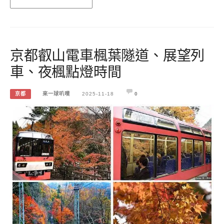
京都叡山電車楓葉隧道、展望列
車、夜楓點燈時間
京都
來一球叭噗
2025-11-18
0