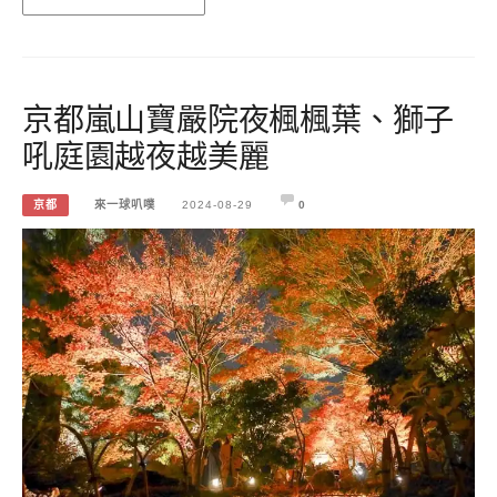
京都嵐山寶嚴院夜楓楓葉、獅子
吼庭園越夜越美麗
京都
來一球叭噗
2024-08-29
0