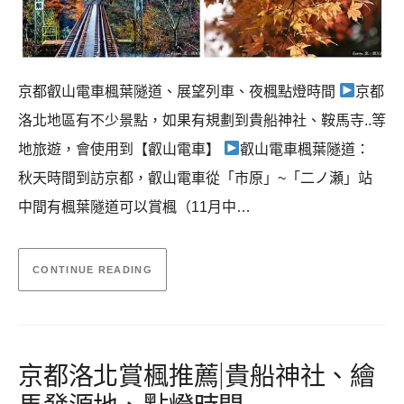
京都叡山電車楓葉隧道、展望列車、夜楓點燈時間
京都
洛北地區有不少景點，如果有規劃到貴船神社、鞍馬寺..等
地旅遊，會使用到【叡山電車】
叡山電車楓葉隧道：
秋天時間到訪京都，叡山電車從「市原」~「二ノ瀬」站
中間有楓葉隧道可以賞楓（11月中…
CONTINUE READING
京都洛北賞楓推薦|貴船神社、繪