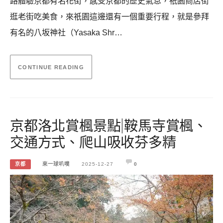
路體驗京都有名花街，感受京都的歷史氣息，祇園商店街
逛老街吃美食，來祇園這邊還有一個重要行程，就是參拜
有名的八坂神社（Yasaka Shr…
CONTINUE READING
京都洛北賞楓景點|鞍馬寺賞楓、
交通方式、爬山吸收芬多精
京都
來一球叭噗
2025-12-27
0