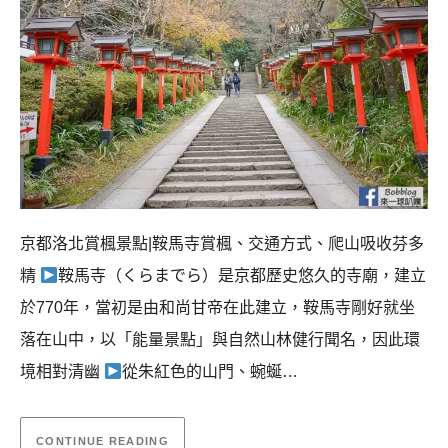
京都洛北賞楓景點|鞍馬寺賞楓、交通方式、爬山吸收芬多
精
鞍馬寺（くらまでら）是京都歷史悠久的寺廟，建立
於770年，當初是由和尚甘帝在此建立，鞍馬寺剛好就坐
落在山中，以「能量景點」與自然山林健行聞名，因此環
境相對清幽
從朱紅色的山門、蜿蜒…
CONTINUE READING