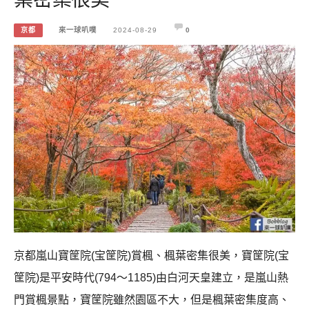
京都
來一球叭噗
2024-08-29
0
京都嵐山寶筐院(宝筐院)賞楓、楓葉密集很美，寶筐院(宝
筐院)是平安時代(794～1185)由白河天皇建立，是嵐山熱
門賞楓景點，寶筐院雖然園區不大，但是楓葉密集度高、