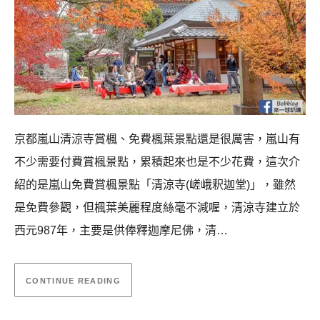
京都嵐山清涼寺賞楓、免費楓葉景點還是很厲害，嵐山有
不少需要付費賞楓景點，累積起來也是不少花費，這次介
紹的是嵐山免費賞楓景點「清涼寺(嵯峨釈迦堂)」，雖然
是免費參觀，但楓葉美麗程度絲毫不減喔，清涼寺建立於
西元987年，主要是供俸釋迦摩尼佛，清…
CONTINUE READING