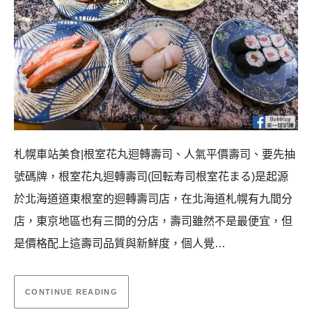
札幌車站美食|根室花丸迴轉壽司、人氣平價壽司、要先抽
號碼牌，根室花丸迴轉壽司(回転寿司根室花まる)是起源
於北海道道東根室的迴轉壽司店，在北海道札幌有九間分
店，東京地區也有三間的分店，壽司雖然不是最便宜，但
是價格配上這壽司品質與新鮮度，個人覺…
CONTINUE READING