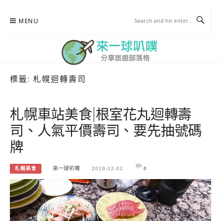
Skip
MENU
to
content
標籤:
札幌迴轉壽司
來一球叭噗
分享日本自助部落格
札幌車站美食|根室花丸迴轉壽
司、人氣平價壽司、要先抽號碼
牌
札幌美食
來一球叭噗
2019-12-02
0