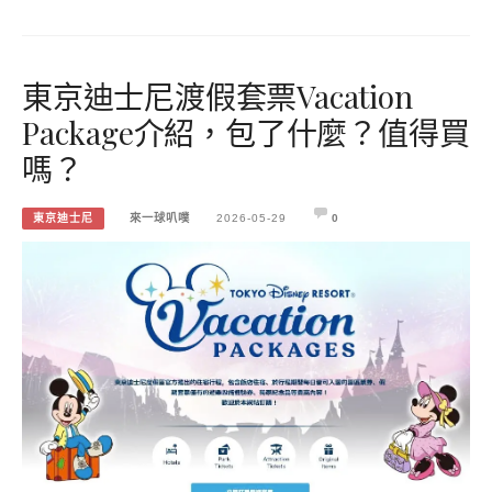
東京迪士尼渡假套票Vacation
Package介紹，包了什麼？值得買
嗎？
東京迪士尼
來一球叭噗
2026-05-29
0