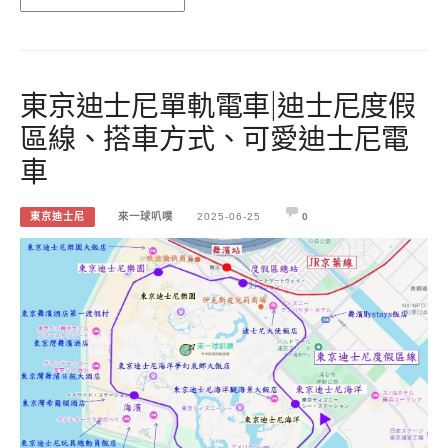
東京迪士尼單軌電車|迪士尼度假
區線、搭車方式、可愛迪士尼電
車
東京迪士尼
來一球叭噗
2025-06-25
0