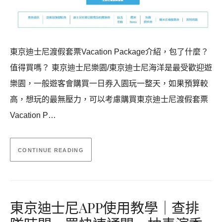
東京迪士尼渡假套票Vacation Package介紹，包了什麼？
值得買嗎？ 東京迪士尼樂園/東京迪士尼海洋是最受歡迎遊
樂園，一般遊客會購買一日券入園玩一整天，如果預算較
高，想玩的最無壓力，可以考慮購買東京迪士尼渡假套票
Vacation P…
CONTINUE READING
東京迪士尼APP使用教學｜查排