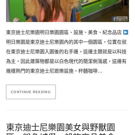
東京迪士尼樂園明日樂園園區、設施、美食、紀念品店
明日樂園是東京迪士尼樂園內的其中一個園區，位置在就
在東京迪士尼樂園入園後的右手邊，這邊主題就是以科技
為主，因此建築物都是以白色現代的簡潔俐落感，這邊有
幾樣熱門的東京迪士尼遊樂設施，杯麵咖啡…
CONTINUE READING
東京迪士尼樂園美女與野獸園