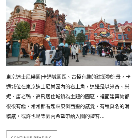
東京迪士尼樂園|卡通城園區、古怪有趣的建築物造景，卡
通城位在東京迪士尼樂園內的右上角，這邊是以米奇、米
妮、唐老鴨、高飛居住城鎮為主題的園區，裡面建築物都
很很有趣，常常都看起來東倒西歪的感覺，有種莫名的滑
稽感，或許也是樂園內希望帶給入園的遊客…
CONTINUE READING