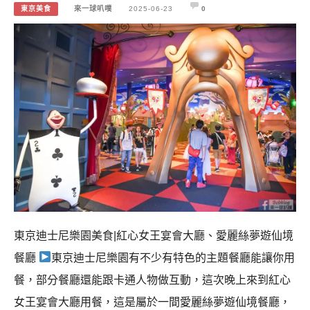
東京美食
來一球叭噗
2025-06-23
0
東京迪士尼樂園美食|紅心女王宴會大廳、愛麗絲夢遊仙境
餐廳
東京迪士尼樂園有不少有特色的主題餐廳能讓你用
餐，部分餐廳還能跟卡通人物做互動，這次晚上來到紅心
女王宴會大廳用餐，這是屬於一間愛麗絲夢遊仙境餐廳，