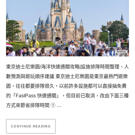
東京迪士尼樂園/海洋快速通關攻略|設施排隊時間整理、人
數預測與遊玩順序建議 東京迪士尼樂園是東京最熱門遊樂
園，往往都要排隊很久，以前許多設施都可以直接抽免費
的「FastPass 快速通關」，但目前已取消，改由下面三種
方式來節省排隊時間 ① …
CONTINUE READING