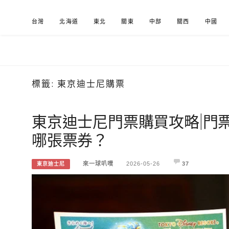
Skip
台灣
北海道
東北
關東
中部
關西
中國
to
content
標籤:
東京迪士尼購票
來一球叭噗
分享日本自助部落格
東京迪士尼門票購買攻略|門
哪張票券？
來一球叭噗
2026-05-26
37
東京迪士尼