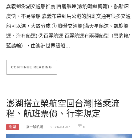
嘉義到澎湖交通船推薦|百麗航運(雲豹輪藍鵲輪)、船新速
度快、不易暈船 嘉義布袋到馬公港的船班交通有很多交通
船可以選，大致分成 ① 聯營交通船(滿天星船運、凱旋船
運、海有船運) ②百麗航運 百麗航運有兩種船型（雲豹輪/
藍鵲輪），由澳洲世界級船…
CONTINUE READING
澎湖搭立榮航空回台灣|搭乘流
程、航班票價、行李規定
澎湖
來一球叭噗
2026-04-07
0