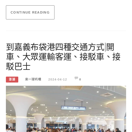
CONTINUE READING
到嘉義布袋港四種交通方式|開
車、大眾運輸客運、接駁車、接
駁巴士
澎湖
來一球叭噗
2024-04-12
0