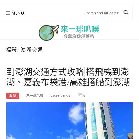
Skip
MENU
to
content
標籤:
澎湖交通
來一球叭噗
分享日本自助部落格
到澎湖交通方式攻略|搭飛機到澎
湖、嘉義布袋港/高雄搭船到澎湖
澎湖
來一球叭噗
2026-05-01
0