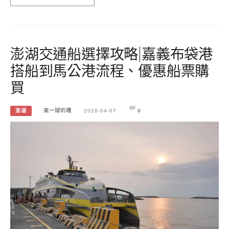
澎湖交通船選擇攻略|嘉義布袋港
搭船到馬公港流程、優惠船票購
買
澎湖
來一球叭噗
2026-04-07
0