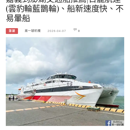
(雲豹輪藍鵲輪)、船新速度快、不
易暈船
澎湖
來一球叭噗
2026-04-07
0