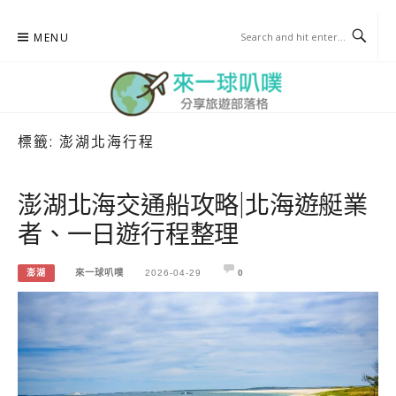
Skip
MENU
to
content
標籤:
澎湖北海行程
來一球叭噗
分享日本自助部落格
澎湖北海交通船攻略|北海遊艇業
者、一日遊行程整理
澎湖
來一球叭噗
2026-04-29
0