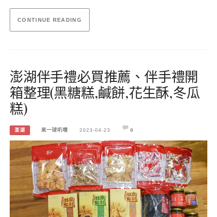
CONTINUE READING
澎湖伴手禮必買推薦、伴手禮開
箱整理(黑糖糕,鹹餅,花生酥,冬瓜
糕)
澎湖
來一球叭噗
2023-04-23
0