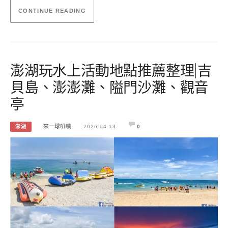
CONTINUE READING
澎湖玩水上活動地點推薦整理|吉
貝島、澎澎灘、隘門沙灘、觀音
亭
澎湖
來一球叭噗
2026-04-13
0