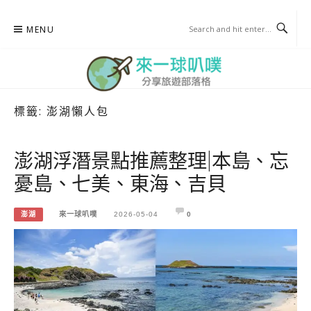
Skip
MENU
to
content
標籤:
澎湖懶人包
來一球叭噗
分享日本自助部落格
澎湖浮潛景點推薦整理|本島、忘
憂島、七美、東海、吉貝
澎湖
來一球叭噗
2026-05-04
0