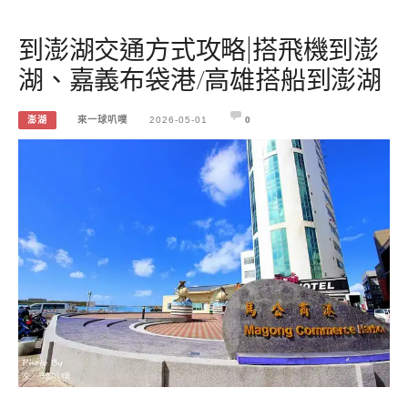
到澎湖交通方式攻略|搭飛機到澎
湖、嘉義布袋港/高雄搭船到澎湖
澎湖
來一球叭噗
2026-05-01
0