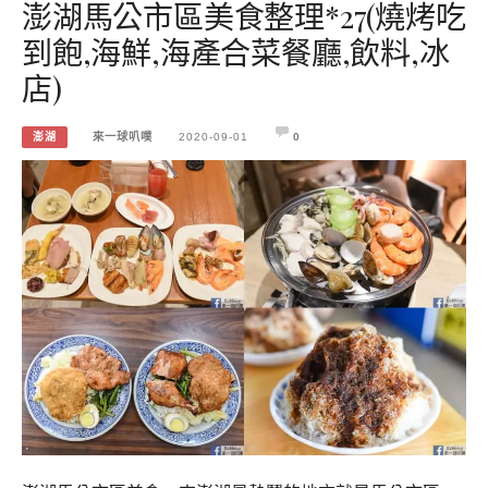
澎湖馬公市區美食整理*27(燒烤吃
到飽,海鮮,海產合菜餐廳,飲料,冰
店)
澎湖
來一球叭噗
2020-09-01
0