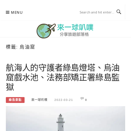
Skip
MENU
to
content
標籤:
烏油窟
來一球叭噗
分享日本自助部落格
航海人的守護者綠島燈塔、烏油
窟戲水池、法務部矯正署綠島監
獄
綠島景點
來一球叭噗
2022-03-21
0