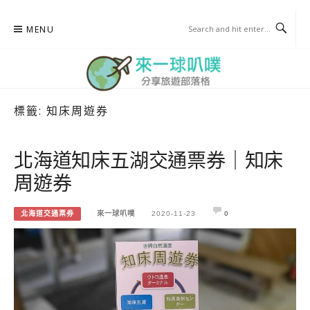
Skip
MENU
to
content
標籤:
知床周遊券
來一球叭噗
分享日本自助部落格
北海道知床五湖交通票券｜知床
周遊券
北海道交通票券
來一球叭噗
2020-11-23
0