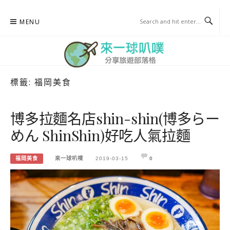
Skip
MENU
to
content
標籤:
福岡美食
來一球叭噗
分享日本自助部落格
博多拉麵名店shin-shin(博多らー
めん ShinShin)好吃人氣拉麵
福岡美食
來一球叭噗
2019-03-15
0