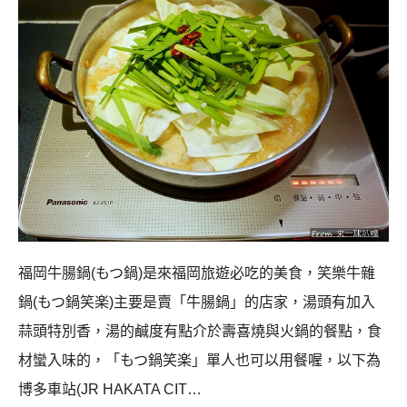
福岡牛腸鍋(もつ鍋)是來福岡旅遊必吃的美食，笑樂牛雜
鍋(もつ鍋笑楽)主要是賣「牛腸鍋」的店家，湯頭有加入
蒜頭特別香，湯的鹹度有點介於壽喜燒與火鍋的餐點，食
材蠻入味的，「もつ鍋笑楽」單人也可以用餐喔，以下為
博多車站(JR HAKATA CIT…