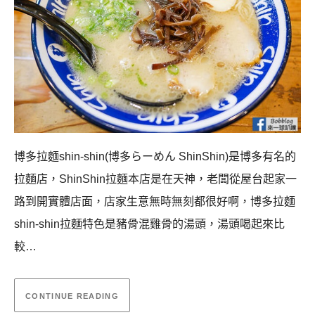
博多拉麵shin-shin(博多らーめん ShinShin)是博多有名的
拉麵店，ShinShin拉麵本店是在天神，老闆從屋台起家一
路到開實體店面，店家生意無時無刻都很好啊，博多拉麵
shin-shin拉麵特色是豬骨混雞骨的湯頭，湯頭喝起來比
較…
CONTINUE READING