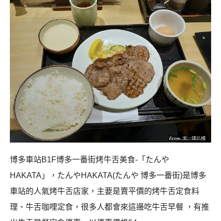
博多車站B1F博多一番街烤牛舌美食-「たんや
HAKATA」，たんやHAKATA(たんや 博多一番街)是博多
車站的人氣烤牛舌店家，主要是賣平價的烤牛舌定食料
理、牛舌咖哩定食，很多人都會來這邊吃牛舌早餐 ，有推