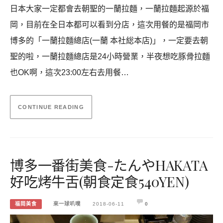
日本大家一定都會去朝聖的一蘭拉麵，一蘭拉麵起源於福
岡，目前在全日本都可以看到分店，這次用餐的是福岡市
博多的「一蘭拉麵總店(一蘭 本社総本店)」，一定要去朝
聖的啦，一蘭拉麵總店是24小時營業，半夜想吃豚骨拉麵
也OK啊，這次23:00左右去用餐…
CONTINUE READING
博多一番街美食-たんやHAKATA
好吃烤牛舌(朝食定食540YEN)
福岡美食
來一球叭噗
2018-06-11
0