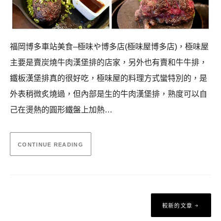
福岡博多車站美食–極味や博多店(極味屋博多店)，極味屋
主要是賣炭燒牛肉漢堡排的店家，另外也有賣和牛牛排，
鐵板漢堡排真的很好吃，極味屋的料理方式蠻特別的，是
外表稍微炙燒過，但內部是生的牛肉漢堡排，熟度可以自
己在燙熱的圓形鐵盤上加熱…
CONTINUE READING
文
較新的文章
章