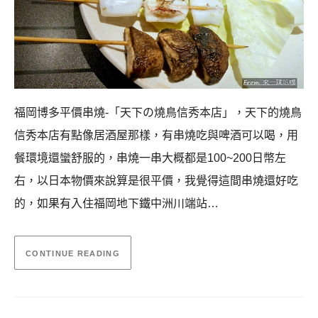
福岡博多平價串燒-「天下の燒鳥信秀本店」，天下的燒鳥
信秀本店有點像居酒屋那樣，有串燒吃與啤酒可以喝，用
餐環境還蠻舒服的，串燒一串大概都是100~200日幣左
右，以日本物價來說算是很平價，我覺得這間串燒還好吃
的，如果有入住福岡地下鐵中洲川端站…
CONTINUE READING