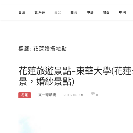
Skip
台灣
北海道
東北
關東
中部
關西
中國
to
content
標籤:
花蓮婚攝地點
來一球叭噗
分享日本自助部落格
花蓮旅遊景點-東華大學(花
景，婚紗景點)
來一球叭噗
2016-06-18
0
花蓮