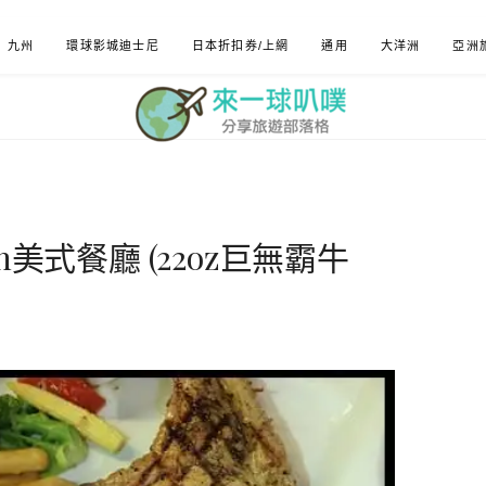
九州
環球影城迪士尼
日本折扣券/上網
通用
大洋洲
亞洲
h美式餐廳 (22oz巨無霸牛