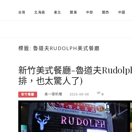
Skip
台灣
北海道
東北
關東
中部
關西
中國
to
content
標籤:
魯道夫RUDOLPH美式餐廳
來一球叭噗
分享日本自助部落格
新竹美式餐廳-魯道夫Rudolp
排，也太驚人了)
來一球叭噗
2015-08-08
0
新竹餐廳