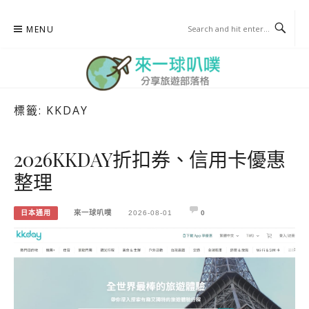
Skip
MENU
to
content
標籤:
KKDAY
來一球叭噗
分享日本自助部落格
2026KKDAY折扣券、信用卡優惠
整理
日本通用
來一球叭噗
2026-08-01
0