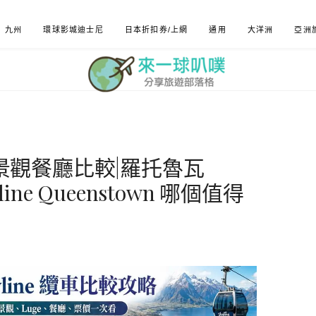
九州
環球影城迪士尼
日本折扣券/上網
通用
大洋洲
亞洲
與景觀餐廳比較|羅托魯瓦
yline Queenstown 哪個值得