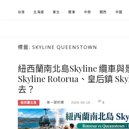
Skip
台灣
北海道
東北
關東
中部
關西
中國
to
content
標籤:
SKYLINE QUEENSTOWN
來一球叭噗
分享日本自助部落格
紐西蘭南北島Skyline 纜車
Skyline Rotorua、皇后鎮 Sk
去？
來一球叭噗
2026-06-18
0
紐西蘭北島