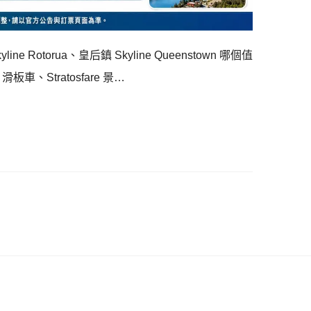
 Rotorua、皇后鎮 Skyline Queenstown 哪個值
車、Stratosfare 景…