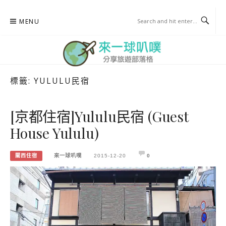
Skip
MENU
to
content
標籤:
YULULU民宿
來一球叭噗
分享日本自助部落格
[京都住宿]Yululu民宿 (Guest
House Yululu)
關西住宿
來一球叭噗
2015-12-20
0