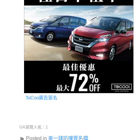
ToCoo廣告簽名
GA瀏覽人氣：1
Posted in
來一球叭噗簽名檔