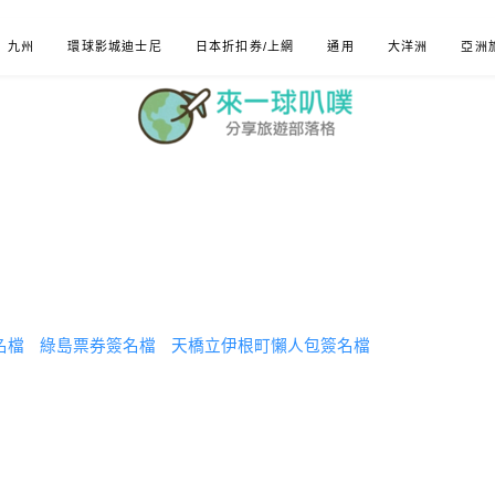
九州
環球影城迪士尼
日本折扣券/上網
通用
大洋洲
亞洲
名檔
綠島票券簽名檔
天橋立伊根町懶人包簽名檔