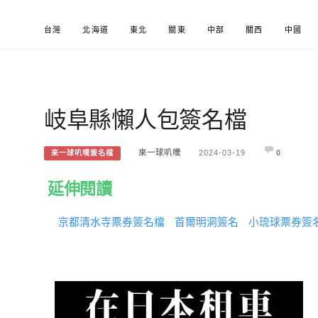
Skip
台灣
北海道
東北
關東
中部
關西
中國
to
content
岐阜縣懶人包簽名檔
來一球叭噗
分享日本自助部落格
來一球叭噗
2024-03-19
0
來一球叭噗簽名檔
延伸閱讀
京都清水寺票券簽名檔
首爾明洞簽名
小琉球票券簽