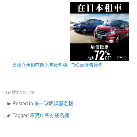
天橋立伊根町懶人包簽名檔
ToCoo廣告簽名
GA瀏覽人氣：29
Posted in
來一球叭噗簽名檔
Tagged
庫克山票券簽名檔