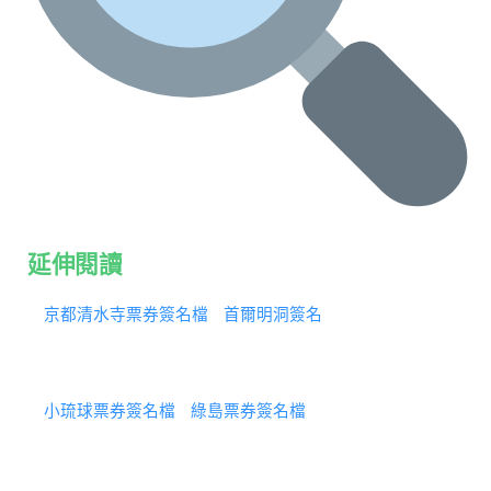
延伸閱讀
京都清水寺票券簽名檔
首爾明洞簽名
小琉球票券簽名檔
綠島票券簽名檔