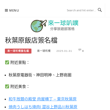
Skip
MENU
to
content
秋葉原飯店簽名檔
來一球叭噗
分享日本自助部落格
來一球叭噗簽名檔
來一球叭噗
2025-01-31
0
附近景點：
秋葉原電器街、神田明神、上野商圈
附近美食：
和牛放題の殿堂 肉屋横丁 – 東京秋葉原
焼肉うしはち燒肉| 澀谷上野品川秋葉原