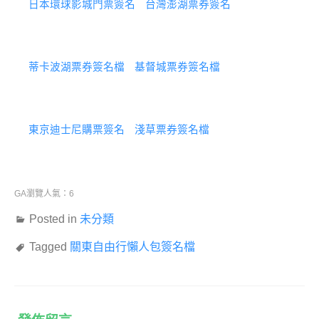
日本環球影城門票簽名
台灣澎湖票券簽名
蒂卡波湖票券簽名檔
基督城票券簽名檔
東京迪士尼購票簽名
淺草票券簽名檔
GA瀏覽人氣：6
Posted in
未分類
Tagged
關東自由行懶人包簽名檔