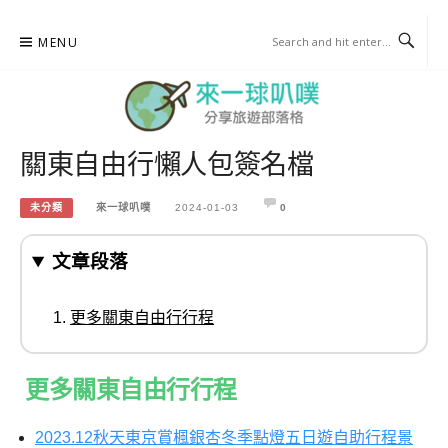
Skip
MENU
to
content
關東自由行懶人包簽名檔
來一球叭噗
分享日本自助部落格
未分類
來一球叭噗
2024-01-03
0
文章段落
更多關東自由行行程
更多關東自由行行程
2023.12秋天東京賞楓銀杏冬季點燈五日遊自助行程景