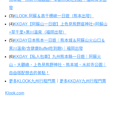
發
(3)
KLOOK 阿蘇＆高千穗峽一日遊（熊本出發）
(4)
KKDAY【阿蘇山一日遊】上色見熊野座神社+阿蘇山
+草千里+黑川溫泉（福岡出發）
(5)
KKDAY日本熊本一日遊｜熊本城＆阿蘇山火山口＆
黑川溫泉(含健康Buffet吃到飽)｜福岡出發
(6)
KKDAY【私人包車】九州熊本縣一日遊｜阿蘇火
山、大觀峰、上色見熊野神社、熊本城、水前寺公園｜
自由搭配想去的景點！
更多KLOOK九州行程門票
｜
更多KKDAY九州行程門票
Klook.com