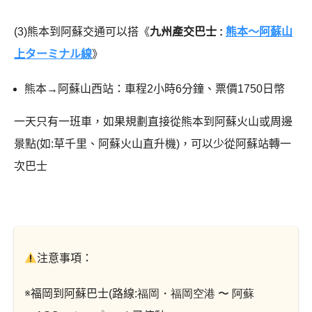
(3)熊本到阿蘇交通可以搭《
九州產交巴士 :
熊本～阿蘇山
上ターミナル線
》
熊本
→
阿蘇山西站：車程2小時6分鐘、票價1750日幣
一天只有一班車，如果規劃直接從熊本到阿蘇火山或周邊
景點(如:草千里、阿蘇火山直升機)，可以少從阿蘇站轉一
次巴士
注意事項：
※福岡到阿蘇巴士(路線:
福岡・福岡空港 〜 阿蘇