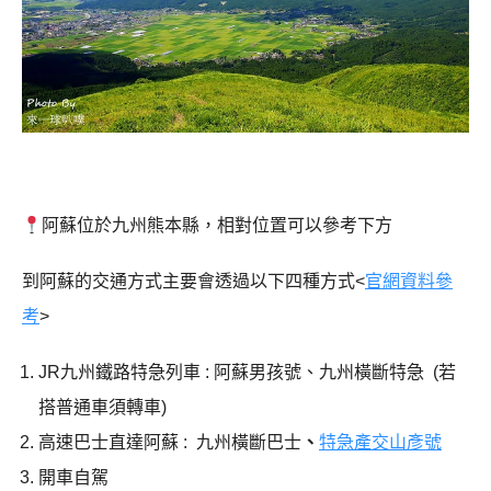
阿蘇位於九州熊本縣，相對位置可以參考下方
到阿蘇的交通方式主要會透過以下四種方式<
官網資料參
考
>
JR九州鐵路特急列車 : 阿蘇男孩號、九州橫斷特急 (若
搭普通車須轉車)
高速巴士直達阿蘇 : 九州橫斷巴士
、
特急產交山彥號
開車自駕