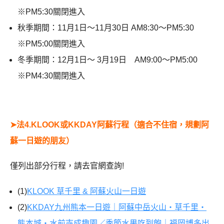
※PM5:30關閉進入
秋季期間：11月1日～11月30日 AM8:30～PM5:30
※PM5:00關閉進入
冬季期間：12月1日～ 3月19日 AM9:00～PM5:00
※PM4:30關閉進入
➤法4.KLOOK或KKDAY阿蘇行程（適合不住宿，規劃阿
蘇一日遊的朋友）
僅列出部分行程，請去官網查詢!
(1)
KLOOK 草千里 & 阿蘇火山一日遊
(2)
KKDAY九州熊本一日遊｜阿蘇中岳火山・草千里・
熊本城・水前寺成趣園／季節水果吃到飽｜福岡博多出