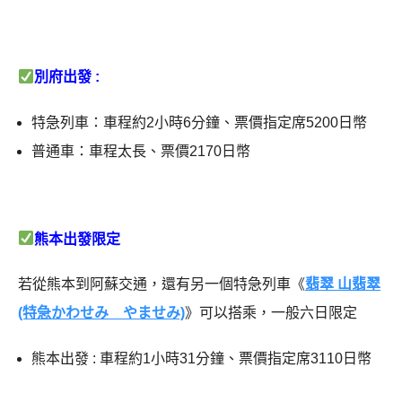
別府出發 :
特急列車：車程約2小時6分鐘、票價指定席5200日幣
普通車：車程太長、票價2170日幣
熊本出發限定
若從熊本到阿蘇交通，還有另一個特急列車《
翡翠 山翡翠
(特急かわせみ やませみ)
》可以搭乘，一般六日限定
熊本出發 : 車程約1小時31分鐘、票價指定席3110日幣