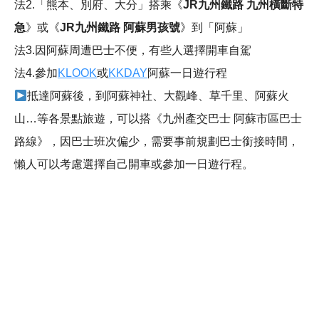
法2.「熊本、別府、大分」
搭乘《
JR九州鐵路 九州橫斷特
急
》或《
JR九州鐵路 阿蘇男孩號
》到「阿蘇」
法3.因阿蘇周遭巴士不便，有些人選擇開車自駕
法4.參加
KLOOK
或
KKDAY
阿蘇一日遊行程
抵達阿蘇後，到阿蘇神社、大觀峰、草千里、阿蘇火
山…等各景點旅遊
，可以搭《九州產交巴士 阿蘇市區巴士
路線》，因巴士班次偏少，需要事前規劃巴士銜接時間，
懶人可以考慮選擇自己開車或參加一日遊行程
。