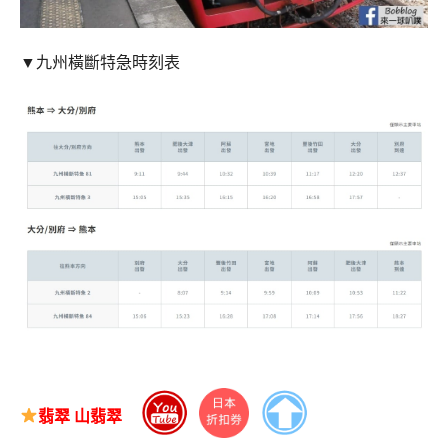
▼九州橫斷特急時刻表
翡翠 山翡翠