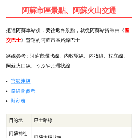
阿蘇市區景點、阿蘇火山交通
抵達阿蘇車站後，要往返各景點，
就從阿蘇站搭乘由《
產
交巴士
》營運的阿蘇市區路線巴士
路線參考 : 阿蘇市環狀線、内牧駅線、内牧線、杖立線、
阿蘇火口線、うぶやま環状線
官網連結
路線圖參考
時刻表
目的地
巴士路線
阿蘇神社
阿蘇市環狀線