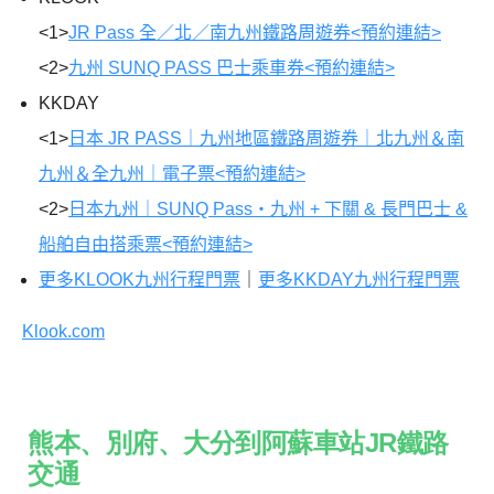
<1>
JR Pass 全／北／南九州鐵路周遊券<預約連結>
<2>
九州 SUNQ PASS 巴士乘車券<預約連結>
KKDAY
<1>
日本 JR PASS｜九州地區鐵路周遊券｜北九州＆南
九州＆全九州｜電子票<預約連結>
<2>
日本九州｜SUNQ Pass・九州 + 下關 & 長門巴士 &
船舶自由搭乘票<預約連結>
更多KLOOK九州行程門票
｜
更多KKDAY九州行程門票
Klook.com
熊本、別府
、大分
到阿蘇車站JR鐵路
交通