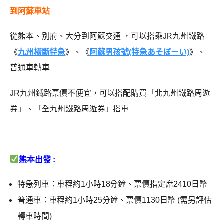
到阿蘇車站
從熊本、別府、大分到阿蘇交通 ，可以搭乘JR九州鐵路
《
九州橫斷特急
》、《
阿蘇男孩號(特急あそぼーい)
》、
普通車轉車
JR九州鐵路票價不便宜，可以搭配購買「北九州鐵路周遊
券」、「全九州鐵路周遊券」搭車
熊本出發 :
特急列車：車程約1小時18分鐘、票價指定席2410日幣
普通車：車程約1小時25分鐘、票價1130日幣 (需另評估
轉車時間)