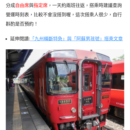
分成
自由席
與
指定席
，一天約兩班往返，搭乘時建議查詢
營運時刻表，比較不會沒搭到喔，這次搭乘人很少，自行
斟酌是否預約！
延伸閱讀:
「九州橫斷特急」與「阿蘇男孩號」搭乘文章