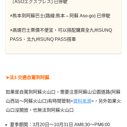
（ASOエクスプレス
) 已停駛
※熊本到阿蘇巴士(路線:熊本⇔阿蘇 Aso-go) 已停駛
※高速巴士票價不便宜，可以搭配購買全九州SUNQ
PASS、北九州SUNQ PASS搭車
➤
法3.交通自駕到阿蘇
如果是自駕到阿蘇火山口，需要注意阿蘇山公園道路(阿蘇
山西站～阿蘇火山口)有時間管制<
資料來源
>，另外如果火
山口沒開放，也無法到阿蘇火山口
夏季期間：3月20日～10月31日 AM8:30～PM6:00