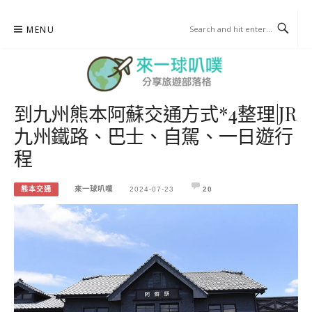
Skip
MENU
to
content
到九州熊本阿蘇交通方式*4整理|JR
來一球叭噗
九州鐵路、巴士、自駕、一日遊行
分享日本自助部落格
程
熊本交通
來一球叭噗
2024-07-23
20