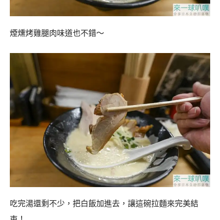
煙燻烤雞腿肉味道也不錯～
吃完湯還剩不少，把白飯加進去，讓這碗拉麵來完美結
束！