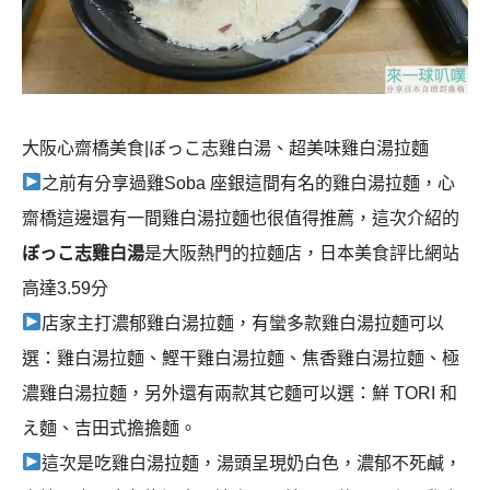
大阪心齋橋美食|ぼっこ志雞白湯、超美味雞白湯拉麵
之前有分享過雞Soba 座銀這間有名的雞白湯拉麵，心
齋橋這邊還有一間雞白湯拉麵也很值得推薦，這次介紹的
ぼっこ志雞白湯
是大阪熱門的拉麵店，日本美食評比網站
高達3.59分
店家主打濃郁雞白湯拉麵，有蠻多款雞白湯拉麵可以
選：雞白湯拉麵、鰹干雞白湯拉麵、焦香雞白湯拉麵、極
濃雞白湯拉麵，另外還有兩款其它麵可以選：鮮 TORI 和
え麵、吉田式擔擔麵。
這次是吃雞白湯拉麵，湯頭呈現奶白色，濃郁不死鹹，