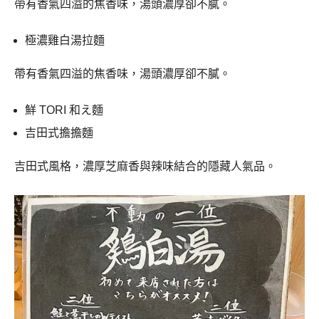
帶有香氣四溢的焦香味，湯頭濃厚卻不膩。
極濃雞白湯拉麵
帶有香氣四溢的焦香味，湯頭濃厚卻不膩。
鮮 TORI 和え麵
吉田式擔擔麵
吉田式風格，濃厚芝麻香與辣味結合的隱藏人氣品。