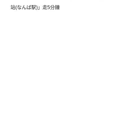
站(なんば駅)」走5分鐘