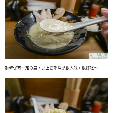
麵條保有一定Ｑ度，配上濃郁湯頭很入味，很好吃～