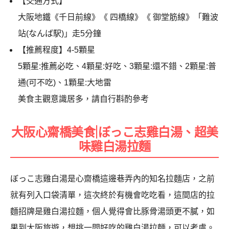
【交通方式】
大阪地鐵《千日前線》《 四橋線》《 御堂筋線》「難波
站(なんば駅)」走5分鐘
【推薦程度】4-5顆星
5顆星:推薦必吃、4顆星:好吃、3顆星:還不錯、2顆星:普
通(可不吃)、1顆星:大地雷
美食主觀意識居多，請自行斟酌參考
大阪心齋橋美食|ぼっこ志雞白湯、超美
味雞白湯拉麵
ぼっこ志雞白湯是心齋橋這邊巷弄內的知名拉麵店，之前
就有列入口袋清單，這次終於有機會吃吃看，這間店的拉
麵招牌是雞白湯拉麵，個人覺得會比豚骨湯頭更不膩，如
果到大阪旅遊，想挑一間好吃的雞白湯拉麵，可以考慮。