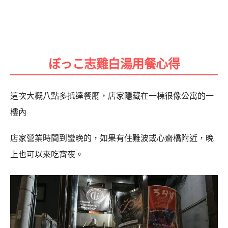
ぼっこ志雞白湯用餐心得
這次大概八點多抵達餐廳，店家隱藏在一棟很像公寓的一
樓內
店家營業時間到蠻晚的，如果有住難波或心齋橋附近，晚
上也可以來吃宵夜。