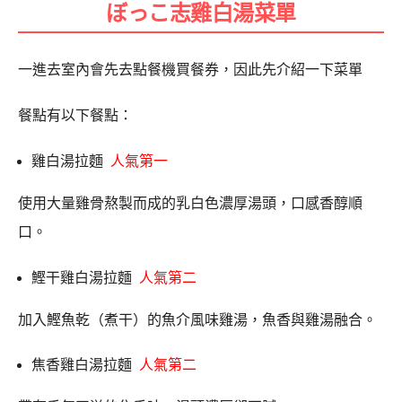
ぼっこ志雞白湯菜單
一進去室內會先去點餐機買餐券，因此先介紹一下菜單
餐點有以下餐點：
雞白湯拉麵
人氣第一
使用大量雞骨熬製而成的乳白色濃厚湯頭，口感香醇順
口。
鰹干雞白湯拉麵
人氣第二
加入鰹魚乾（煮干）的魚介風味雞湯，魚香與雞湯融合。
焦香雞白湯拉麵
人氣第二