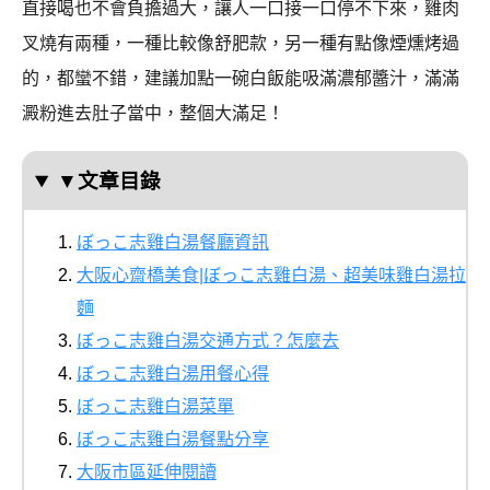
直接喝也不會負擔過大，讓人一口接一口停不下來，雞肉
叉燒有兩種，一種比較像舒肥款，另一種有點像煙燻烤過
的，都蠻不錯，建議加點一碗白飯能吸滿濃郁醬汁，滿滿
澱粉進去肚子當中，整個大滿足！
▼文章目錄
ぼっこ志雞白湯餐廳資訊
大阪心齋橋美食|ぼっこ志雞白湯、超美味雞白湯拉
麵
ぼっこ志雞白湯交通方式？怎麼去
ぼっこ志雞白湯用餐心得
ぼっこ志雞白湯菜單
ぼっこ志雞白湯餐點分享
大阪市區延伸閱讀