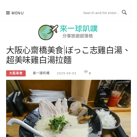
Skip
MENU
to
content
大阪心齋橋美食|ぼっこ志雞白湯、
來一球叭噗
超美味雞白湯拉麵
分享日本自助部落格
大阪美食
來一球叭噗
2025-09-03
0