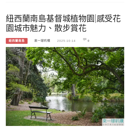
紐西蘭南島基督城植物園|感受花
園城市魅力、散步賞花
紐西蘭南島
來一球叭噗
2025-10-14
0