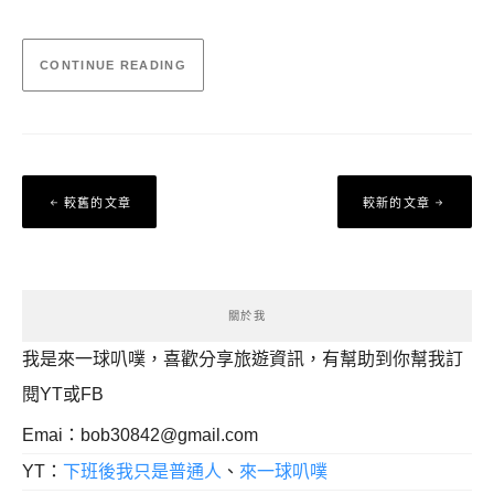
CONTINUE READING
文
較舊的文章
較新的文章
章
導
覽
關於我
我是來一球叭噗，喜歡分享旅遊資訊，有幫助到你幫我訂
閱YT或FB
Emai：
bob30842@gmail.com
YT：
下班後我只是普通人
、
來一球叭噗