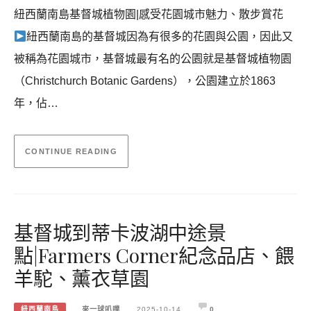
紐西蘭南島基督城植物園|感受花園城市魅力、散步賞花
紐西蘭南島的基督城因為有很多的花園與公園，因此又
被稱為花園城市，基督城最有名的公園就是基督城植物園
（Christchurch Botanic Gardens），公園建立於1863
年，佔…
CONTINUE READING
基督城到蒂卡波湖中途景
點|Farmers Corner紀念品店、餵
羊駝、薰衣草園
紐西蘭南島
來一球叭噗
2025-10-14
0