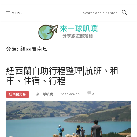
Skip
MENU
to
content
分類:
紐西蘭南島
來一球叭噗
分享日本自助部落格
紐西蘭自助行程整理|航班、租
車、住宿、行程
紐西蘭北島
來一球叭噗
2026-03-08
0