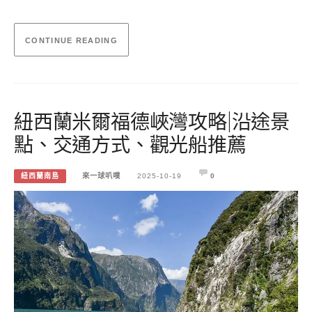
CONTINUE READING
紐西蘭米爾福德峽灣攻略|沿途景
點、交通方式、觀光船推薦
紐西蘭南島
來一球叭噗
2025-10-19
0