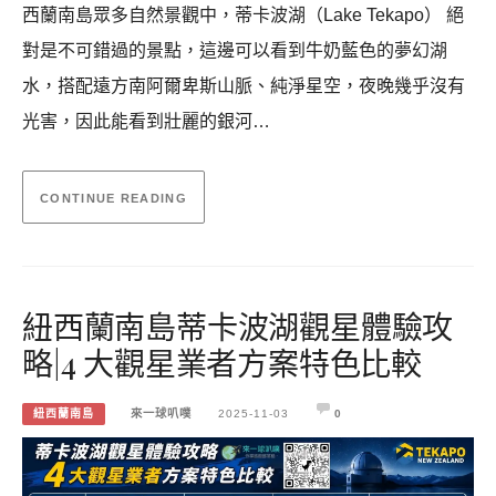
西蘭南島眾多自然景觀中，蒂卡波湖（Lake Tekapo） 絕
對是不可錯過的景點，這邊可以看到牛奶藍色的夢幻湖
水，搭配遠方南阿爾卑斯山脈、純淨星空，夜晚幾乎沒有
光害，因此能看到壯麗的銀河…
CONTINUE READING
紐西蘭南島蒂卡波湖觀星體驗攻
略|4 大觀星業者方案特色比較
紐西蘭南島
來一球叭噗
2025-11-03
0