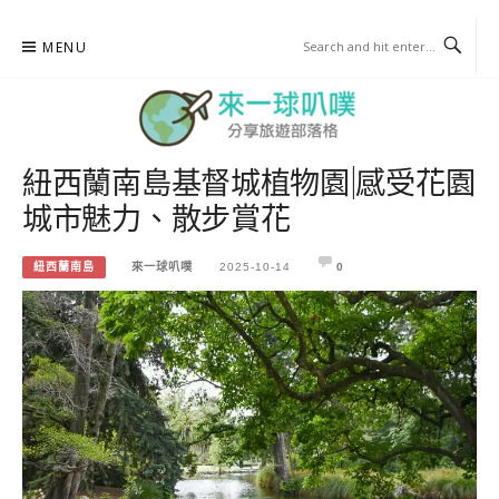
Skip
MENU
to
content
紐西蘭南島基督城植物園|感受花園
來一球叭噗
城市魅力、散步賞花
分享日本自助部落格
紐西蘭南島
來一球叭噗
2025-10-14
0