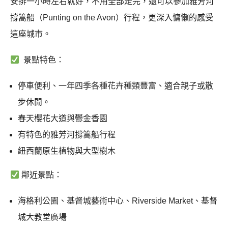
安排一小時左右就好，不用全部走完，還可以參加雅芳河
撐篙船（Punting on the Avon）行程，更深入慵懶的感受
這座城市。
景點特色：
停車便利、一年四季各種花卉種類豐富、適合親子或散
步休閒。
春天櫻花大道與鬱金香園
有特色的
雅芳河撐篙船行程
紐西蘭原生植物與大型樹木
鄰近景點：
海格利公園、基督城藝術中心、Riverside Market、基督
城大教堂廣場