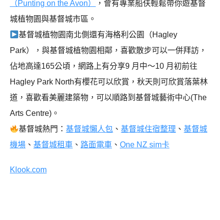
（Punting on the Avon）
，會有專業船伕輕鬆帶你遊基督
城植物園與基督城市區。
基督城植物園南北側還有海格利公園（Hagley
Park），與基督城植物園相鄰，喜歡散步可以一併拜訪，
佔地高達165公頃，網路上有分享9 月中～10 月初前往
Hagley Park North有櫻花可以欣賞，秋天則可欣賞落葉林
道，喜歡看美麗建築物，可以順路到基督城藝術中心(The
Arts Centre)。
基督城熱門：
基督城懶人包
、
基督城住宿整理
、
基督城
機場
、
基督城租車
、
路面電車
、
One NZ sim卡
Klook.com