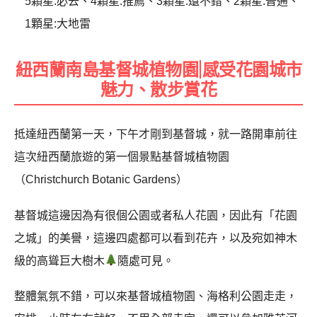
5顆星:必去、4顆星:推薦、3顆星:還不錯、2顆星:普通、
1顆星:大地雷
紐西蘭南島基督城植物園|感受花園城市
魅力、散步賞花
抵達紐西蘭第一天，下午才剛到基督城，就一路開車前往
這次紐西蘭旅遊的第一個景點基督城植物園
（Christchurch Botanic Gardens）
基督城這邊因為有很個公園或者私人花園，因此有「花園
之城」的美譽，這邊四處都可以看到花卉，以及宛如神木
級的高聳巨大樹木
隨處可見。
整體氣氛不錯，可以來基督城植物園、
海格利公園走走，