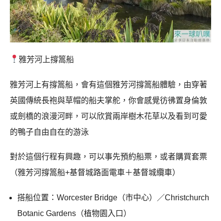
雅芳河上撐篙船
雅芳河上有撐篙船，會有這個雅芳河撐篙船體驗，由穿著
英國傳統長袍與草帽的船夫掌舵，你會感覺彷彿置身倫敦
或劍橋的浪漫河畔，可以欣賞兩岸樹木花草以及看到可愛
的鴨子自由自在的游泳
對於這個行程有興趣，可以事先預約船票，或者購買套票
（雅芳河撐篙船+基督城路面電車＋基督城纜車）
搭船位置：Worcester Bridge（市中心）／Christchurch
Botanic Gardens（植物園入口）