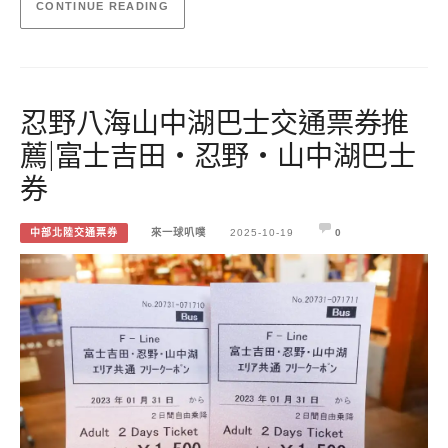
CONTINUE READING
忍野八海山中湖巴士交通票券推
薦|富士吉田・忍野・山中湖巴士
券
中部北陸交通票券
來一球叭噗
2025-10-19
0