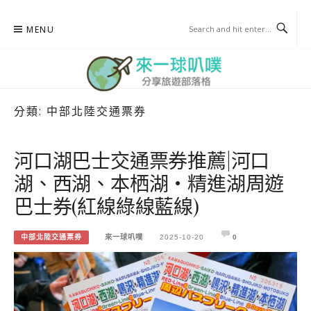
Skip
MENU
to
content
分類:
中部北陸交通票券
來一球叭噗
分享日本自助部落格
河口湖巴士交通票券推薦|河口
湖、西湖、本栖湖・精進湖周遊
巴士券(紅線綠線藍線)
中部北陸交通票券
來一球叭噗
2025-10-20
0