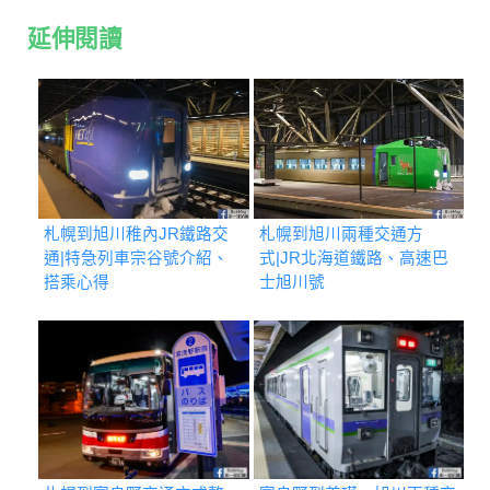
延伸閱讀
札幌到旭川稚內JR鐵路交
札幌到旭川兩種交通方
通|特急列車宗谷號介紹、
式|JR北海道鐵路、高速巴
搭乘心得
士旭川號