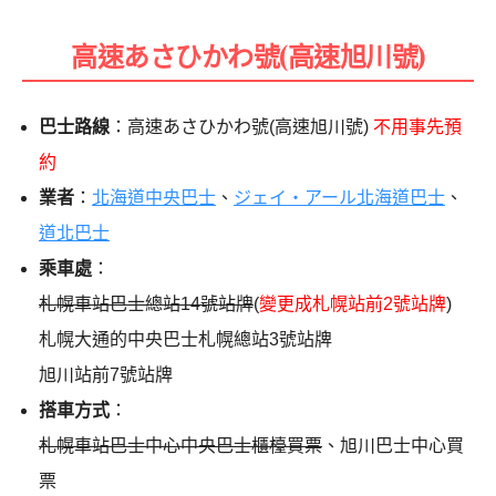
高速あさひかわ號(高速旭川號)
巴士路線
：高速あさひかわ號(高速旭川號)
不用事先預
約
業者
：
北海道中央巴士
、
ジェイ・アール北海道巴士
、
道北巴士
乘車處
：
札幌車站巴士總站14號站牌
(
變更成札幌站前2號站牌
)
札幌大通的中央巴士札幌總站3號站牌
旭川站前7號站牌
搭車方式
：
札幌車站巴士中心中央巴士櫃檯買票
、旭川巴士中心買
票