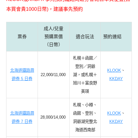
本買會貴1000日幣
)，建議事先預約
成人/兒童
票券
預購票價
適合玩法
預約連結
（日幣）
札幌＋函館／
登別／洞爺
北海道鐵路周
KLOOK
、
22,000/11,000
湖，或札幌＋
遊券 5 日券
KKDAY
旭川＋富良野
美瑛
札幌、小樽、
北海道鐵路周
函館、登別、
KLOOK
、
28,000/14,000
遊券 7 日券
洞爺湖完整北
KKDAY
海道西南部