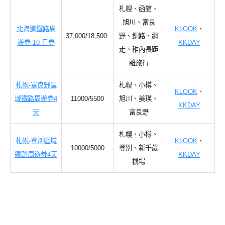
札幌、函館、
旭川、富良
北海道鐵路周
KLOOK
、
37,000/18,500
野、釧路、網
遊券 10 日券
KKDAY
走、稚內長距
離旅行
札幌-富良野區
札幌、小樽、
KLOOK
、
域鐵路周遊券4
11000/5500
旭川、美瑛、
KKDAY
天
富良野
札幌、小樽、
札幌-登別區域
KLOOK
、
10000/5000
登別、新千歲
鐵路周遊券4天
KKDAY
機場