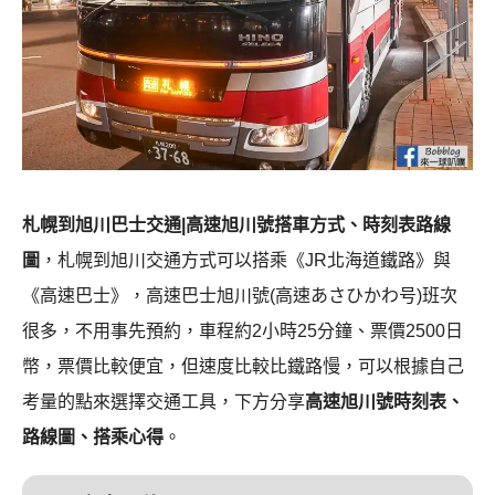
札幌到旭川巴士交通|高速旭川號搭車方式、時刻表路線
圖
，札幌到旭川交通方式可以搭乘《JR北海道鐵路》與
《高速巴士》，高速巴士旭川號(高速あさひかわ号)班次
很多，不用事先預約，車程約2小時25分鐘、票價2500日
幣，票價比較便宜，但速度比較比鐵路慢，可以根據自己
考量的點來選擇交通工具，下方分享
高速旭川號時刻表、
路線圖、搭乘心得
。