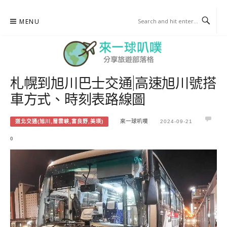
Skip
MENU
to
content
札幌到旭川巴士交通|高速旭川號搭
來一球叭噗
車方式、時刻表路線圖
分享日本自助部落格
道北交通(旭川,層雲峽,富良野,美瑛)
來一球叭噗
2024-09-21
0