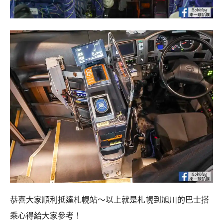
恭喜大家順利抵達札幌站～以上就是札幌到旭川的巴士搭
乘心得給大家參考！