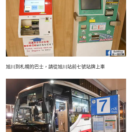
旭川到札幌的巴士，請從旭川站前七號站牌上車