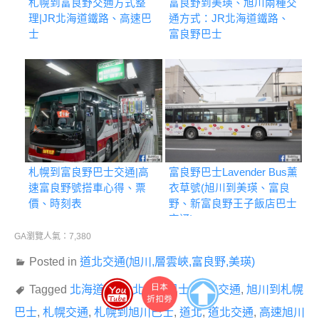
札幌到富良野交通方式整
富良野到美瑛、旭川兩種交
理|JR北海道鐵路、高速巴
通方式：JR北海道鐵路、
士
富良野巴士
札幌到富良野巴士交通|高
富良野巴士Lavender Bus薰
速富良野號搭車心得、票
衣草號(旭川到美瑛、富良
價、時刻表
野、新富良野王子飯店巴士
交通)
GA瀏覽人氣：7,380
Posted in
道北交通(旭川,層雲峽,富良野,美瑛)
Tagged
北海道交通
,
北海道巴士
,
旭川交通
,
旭川到札幌
巴士
,
札幌交通
,
札幌到旭川巴士
,
道北
,
道北交通
,
高速旭川