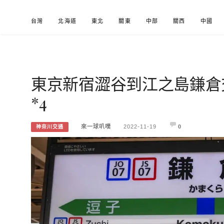
Skip
台灣
北海道
東北
關東
中部
關西
中國
to
content
東京新宿澀谷到江之島鎌倉
來一球叭噗
分享日本自助部落格
*4
來一球叭噗
2022-11-19
0
神奈川交通