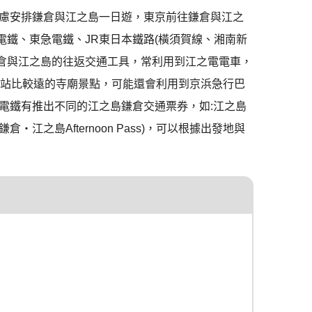
慮安排鎌倉與江之島一日遊，東京前往鎌倉與江之
電鐵、東急電鐵、JR東日本鐵路(橫須賀線、湘南新
，鎌倉與江之島的往返交通工具，常利用到江之
電電車，
站比較遠的寺廟景點，可能還會利用到京浜急行巴
電鐵有推出不同的江之島鎌倉交通票券，如:江之島
之島Afternoon Pass)，可以根據出發地與