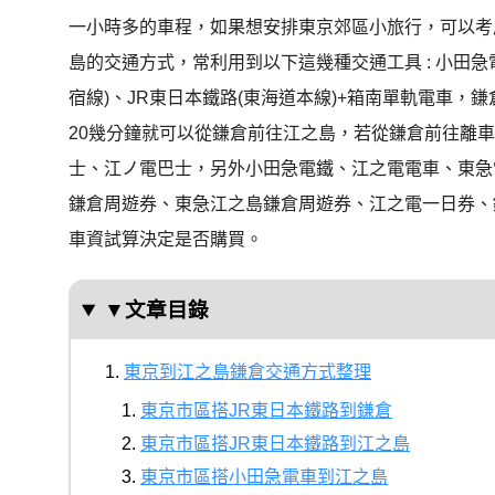
一小時多的車程，如果想安排東京郊區小旅行，可以考
島的交通方式，常利用到以下這幾種交通工具 : 小田急
宿線)、JR東日本鐵路(東海道本線)+箱南單軌電車
20幾分鐘就可以從鎌倉前往江之島，
若從鎌倉前往離車
士、江ノ電巴士，另外
小田急電鐵、江之電電車、東急
鎌倉周遊券、東急江之島鎌倉周遊券、江之電一日券、鎌倉・江
車資試算決定是否購買。
▼文章目錄
東京到江之島鎌倉交通方式整理
東京市區搭JR東日本鐵路到鎌倉
東京市區搭JR東日本鐵路到江之島
東京市區搭小田急電車到江之島