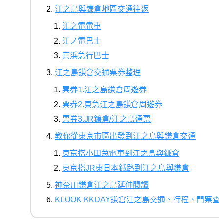
江之島與鎌倉地區交通往返
江之電電車
江ノ電巴士
京浜急行巴士
江之島鎌倉交通票券整理
票券1.江之島鎌倉周遊券
票券2.東急江之島鎌倉周遊券
票券3.JR鐮倉/江之島通票
教你從東京市區出發到江之島與鎌倉交通
東京搭小田急電車到江之島與鎌倉
東京搭JR東日本鐵路到江之島與鎌倉
神奈川鎌倉江之島延伸閱讀
KLOOK KKDAY鎌倉江之島交通、行程、門票