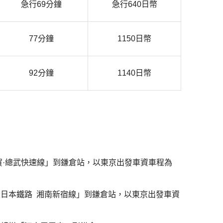
急行69分鐘
急行640日幣
77分鐘
1150日幣
92分鐘
1140日幣
賀·總武快速線
」到鎌倉站
，以東京出發車資車程為
東日本鐵路 湘南新宿線
」到鎌倉站
，以東京出發車資