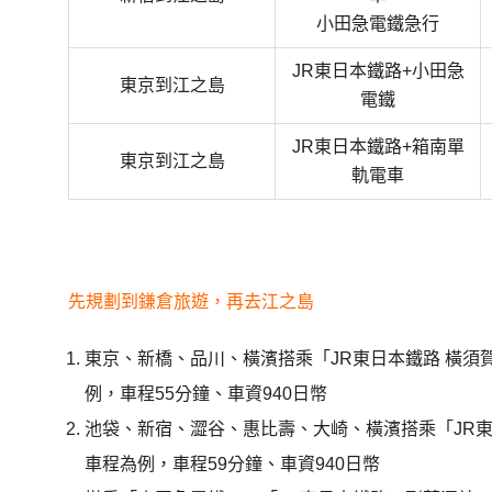
小田急電鐵急行
JR東日本鐵路+小田急
東京到江之島
電鐵
JR東日本鐵路+
箱南單
東京到江之島
軌電車
先規劃到鎌倉旅遊，再去江之島
東京
、
新橋
、
品川
、橫濱
搭乘
「
JR東日本鐵路 橫須
例，
車程55分鐘
、
車資940日幣
池袋
、
新宿
、
澀谷
、惠比壽、大崎、橫濱
搭乘
「
JR
車程為例，
車程59分鐘、車資940日幣