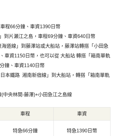
車程66分鐘
、
車資1390日幣
」到片瀨江之島
，車程69分鐘
、
車資640日幣
東海道線
」
到藤澤站或大船站
，藤澤站轉搭「小田急
、
車資1150日幣，也可以從
大船站
轉搭「
箱南單軌
鐘、車資1140日幣
東日本鐵路 湘南新宿線
」到大船站，轉搭「箱南單軌
(中央林間-藤澤)+小田急江之島線
車程
車資
特急66分鐘
特急1390日幣