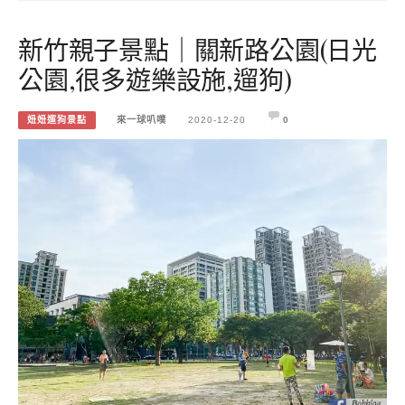
新竹親子景點｜關新路公園(日光
公園,很多遊樂設施,遛狗)
妞妞遛狗景點
來一球叭噗
2020-12-20
0