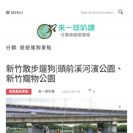
Skip
MENU
to
content
分類:
妞妞遛狗景點
來一球叭噗
分享日本自助部落格
新竹散步遛狗|頭前溪河濱公園、
新竹寵物公園
妞妞遛狗景點
來一球叭噗
2022-06-28
0