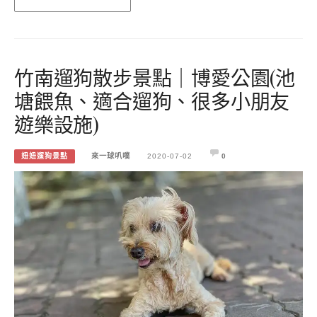
竹南遛狗散步景點｜博愛公園(池
塘餵魚、適合遛狗、很多小朋友
遊樂設施)
妞妞遛狗景點
來一球叭噗
2020-07-02
0