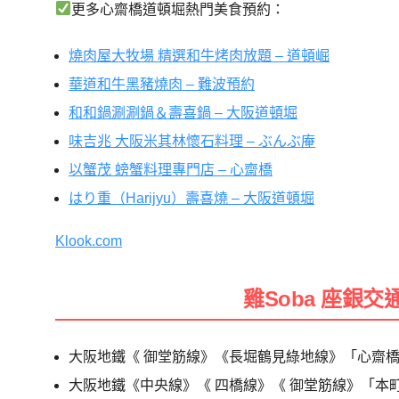
更多心齋橋道頓堀熱門美食預約：
燒肉屋大牧場 精選和牛烤肉放題 – 道頓崛
華道和牛黑豬燒肉 – 難波預約
和和鍋涮涮鍋＆壽喜鍋 – 大阪道頓堀
味吉兆 大阪米其林懷石料理 – ぶんぶ庵
以蟹茂 螃蟹料理專門店 – 心齋橋
はり重（Harijyu）壽喜燒 – 大阪道頓堀
Klook.com
雞Soba 座銀交
大阪地鐵《 御堂筋線》《長堀鶴見綠地線》「心齋橋
大阪地鐵《中央線》《 四橋線》《 御堂筋線》「本