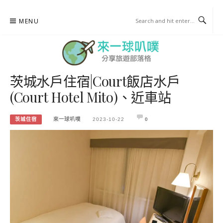
Skip
MENU
to
content
茨城水戶住宿|Court飯店水戶
來一球叭噗
(Court Hotel Mito)、近車站
分享日本自助部落格
茨城住宿
來一球叭噗
2023-10-22
0