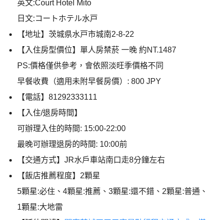
英文:Court Hotel Mito
日文:コートホテル水戸
【地址】茨城県水戸市城南2-8-22
【入住房型價位】單人房禁菸 一晚 約NT.1487
PS:價格僅供參考，會依照淡旺季價格不同
早餐收費（適用未附早餐房價）: 800 JPY
【電話】81292333111
【入住/退房時間】
可辦理入住的時間: 15:00-22:00
最晚可辦理退房的時間: 10:00前
【交通方式】JR水戶車站南口走8分鐘左右
【飯店推薦程度】2顆星
5顆星:必住、4顆星:推薦、3顆星:還不錯、2顆星:普通、
1顆星:大地雷